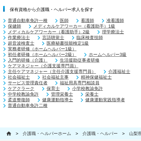
保有資格から介護職・ヘルパー求人を探す
普通自動車免許一種
医師
看護師
准看護師
保健師
メディカルケアワーカー（看護助手）1級
メディカルケアワーカー（看護助手）2級
理学療法士
作業療法士
言語聴覚士
臨床検査技師
超音波検査士
医療秘書技能検定1級
実務者研修（ホームヘルパー1級）
初任者研修（ホームヘルパー2級）
ホームヘルパー3級
入門的研修（介護）
生活援助従事者研修
ケアマネジャー（介護支援専門員）
主任ケアマネジャー（主任介護支援専門員）
介護福祉士
社会福祉士
社会福祉主事
精神保健福祉士
サービス管理責任者
福祉用具専門相談員
ケアクラーク
保育士
小学校教諭免許
中学校教諭免許
管理栄養士
栄養士
柔道整復師
健康運動指導士
健康運動実践指導者
普通自動車免許二種
>
介護職・ヘルパーホーム
>
介護職・ヘルパー
>
山梨