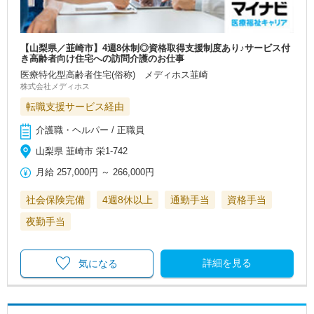
【山梨県／韮崎市】4週8休制◎資格取得支援制度あり♪サービス付
き高齢者向け住宅への訪問介護のお仕事
医療特化型高齢者住宅(俗称) メディホス韮崎
株式会社メディホス
転職支援サービス経由
介護職・ヘルパー / 正職員
山梨県 韮崎市 栄1-742
月給
257,000円
～
266,000円
社会保険完備
4週8休以上
通勤手当
資格手当
夜勤手当
詳細を見る
気になる