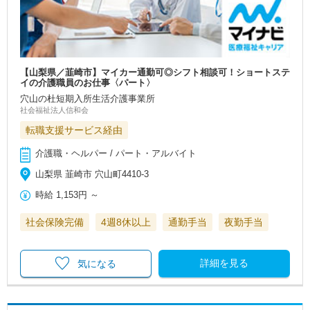
【山梨県／韮崎市】マイカー通勤可◎シフト相談可！ショートステ
イの介護職員のお仕事〈パート〉
穴山の杜短期入所生活介護事業所
社会福祉法人信和会
転職支援サービス経由
介護職・ヘルパー / パート・アルバイト
山梨県 韮崎市 穴山町4410-3
時給
1,153円
～
社会保険完備
4週8休以上
通勤手当
夜勤手当
詳細を見る
気になる