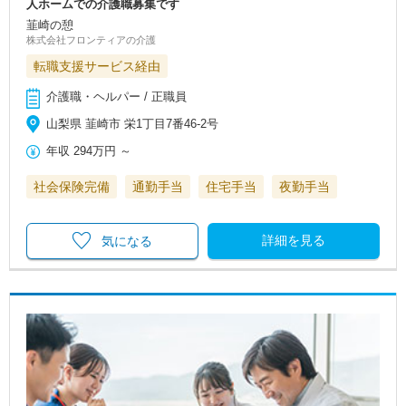
人ホームでの介護職募集です
韮崎の憩
株式会社フロンティアの介護
転職支援サービス経由
介護職・ヘルパー / 正職員
山梨県 韮崎市 栄1丁目7番46-2号
年収
294万円
～
社会保険完備
通勤手当
住宅手当
夜勤手当
詳細を見る
気になる