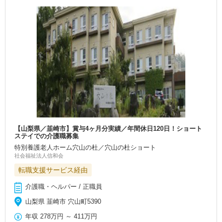
【山梨県／韮崎市】賞与4ヶ月分実績／年間休日120日！ショート
ステイでの介護職募集
特別養護老人ホーム穴山の杜／穴山の杜ショート
社会福祉法人信和会
転職支援サービス経由
介護職・ヘルパー / 正職員
山梨県 韮崎市 穴山町5390
年収
278万円
～
411万円