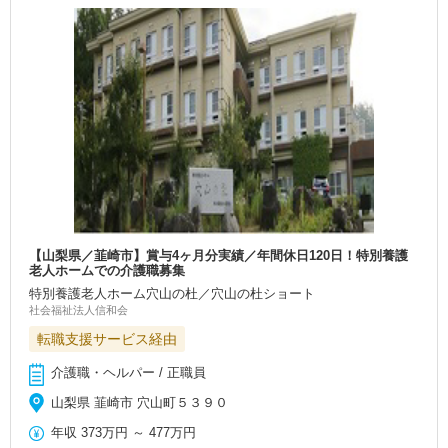
【山梨県／韮崎市】賞与4ヶ月分実績／年間休日120日！特別養護
老人ホームでの介護職募集
特別養護老人ホーム穴山の杜／穴山の杜ショート
社会福祉法人信和会
転職支援サービス経由
介護職・ヘルパー / 正職員
山梨県 韮崎市 穴山町５３９０
年収
373万円
～
477万円