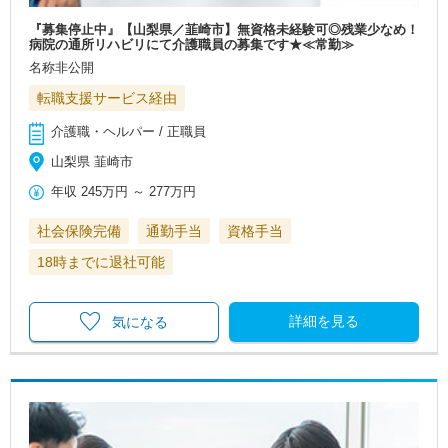
『募集停止中』【山梨県／韮崎市】無資格未経験可◎残業少なめ！
病院の通所リハビリにて介護職員の募集です★≪常勤≫
名称非公開
転職支援サービス経由
介護職・ヘルパー / 正職員
山梨県 韮崎市
年収
245万円
～
277万円
社会保険完備
通勤手当
資格手当
18時までに退社可能
詳細を見る
気になる