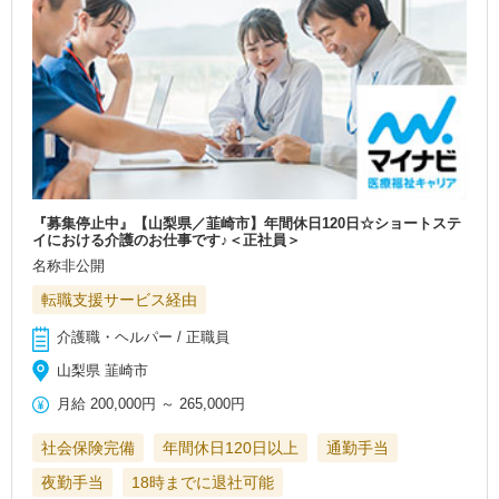
『募集停止中』【山梨県／韮崎市】年間休日120日☆ショートステ
イにおける介護のお仕事です♪＜正社員＞
名称非公開
転職支援サービス経由
介護職・ヘルパー / 正職員
山梨県 韮崎市
月給
200,000円
～
265,000円
社会保険完備
年間休日120日以上
通勤手当
夜勤手当
18時までに退社可能