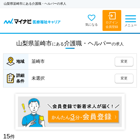
山梨県韮崎市にある介護職・ヘルパーの求人
ログイン
気になる
メニュー
会員登録
山梨県韮崎市
介護職・ヘルパー
にある
の
求人
韮崎市
地域
変更
詳細
未選択
変更
条件
15
件