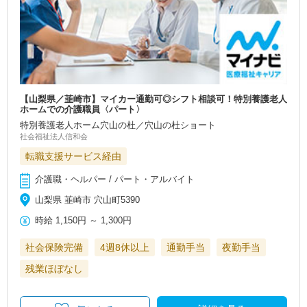
【山梨県／韮崎市】マイカー通勤可◎シフト相談可！特別養護老人
ホームでの介護職員〈パート〉
特別養護老人ホーム穴山の杜／穴山の杜ショート
社会福祉法人信和会
転職支援サービス経由
介護職・ヘルパー / パート・アルバイト
山梨県 韮崎市 穴山町5390
時給
1,150円
～
1,300円
社会保険完備
4週8休以上
通勤手当
夜勤手当
残業ほぼなし