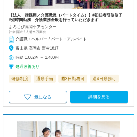
【法人一括採用／介護職員（パートタイム）】#初任者研修修了
#短時間勤務 介護業務全般を行っていただきます
よろこび高岡ケアセンター
社会福祉法人射水万葉会
介護職・ヘルパー / パート・アルバイト
富山県 高岡市 野村1817
時給
1,062円
～
1,480円
処遇改善あり
研修制度
通勤手当
週3日勤務可
週4日勤務可
詳細を見る
気になる