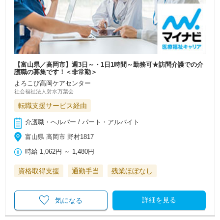
【富山県／高岡市】週3日～・1日1時間～勤務可★訪問介護での介
護職の募集です！＜非常勤＞
よろこび高岡ケアセンター
社会福祉法人射水万葉会
転職支援サービス経由
介護職・ヘルパー / パート・アルバイト
富山県 高岡市 野村1817
時給
1,062円
～
1,480円
資格取得支援
通勤手当
残業ほぼなし
詳細を見る
気になる