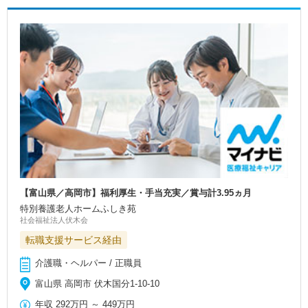
【富山県／高岡市】福利厚生・手当充実／賞与計3.95ヵ月
特別養護老人ホームふしき苑
社会福祉法人伏木会
転職支援サービス経由
介護職・ヘルパー / 正職員
富山県 高岡市 伏木国分1-10-10
年収
292万円
～
449万円