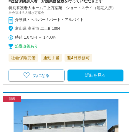
#社会保険加入者 介護業務全般を行っていただきます
特別養護老人ホーム二上万葉苑 ショートステイ（短期入所）
社会福祉法人射水万葉会
介護職・ヘルパー / パート・アルバイト
富山県 高岡市 二上町1004
時給
1,075円
～
1,400円
処遇改善あり
社会保険完備
通勤手当
週4日勤務可
詳細を見る
気になる
新着