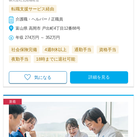
株式会社北陸福祉会
転職支援サービス経由
介護職・ヘルパー / 正職員
富山県 高岡市 戸出町4丁目12番88号
年収
274万円
～
352万円
社会保険完備
4週8休以上
通勤手当
資格手当
夜勤手当
18時までに退社可能
詳細を見る
気になる
新着