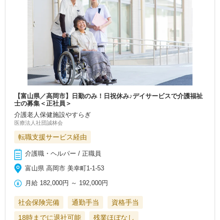
【富山県／高岡市】日勤のみ！日祝休み♪デイサービスで介護福祉
士の募集＜正社員＞
介護老人保健施設やすらぎ
医療法人社団誠林会
転職支援サービス経由
介護職・ヘルパー / 正職員
富山県 高岡市 美幸町1-1-53
月給
182,000円
～
192,000円
社会保険完備
通勤手当
資格手当
18時までに退社可能
残業ほぼなし