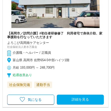
【高岡市／訪問介護】#初任者研修修了 利用者宅で身体介助、家
事援助を行なっていただきます
よろこび高岡南ケアセンター
社会福祉法人射水万葉会
介護職・ヘルパー / 正職員
富山県 高岡市 佐野654-5中部ハイツ1階
月給
193,000円
～
248,700円
処遇改善あり
社会保険完備
通勤手当
詳細を見る
気になる