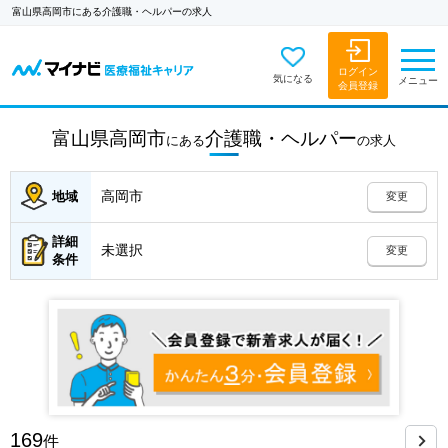
富山県高岡市にある介護職・ヘルパーの求人
ログイン
気になる
メニュー
会員登録
富山県高岡市
介護職・ヘルパー
にある
の
求人
高岡市
地域
変更
詳細
未選択
変更
条件
169
件