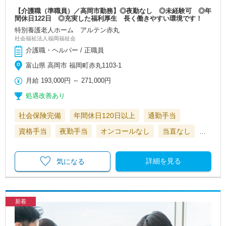
【介護職（準職員）／高岡市勤務】◎夜勤なし ◎未経験可 ◎年
間休日122日 ◎充実した福利厚生 長く働きやすい環境です！
特別養護老人ホーム アルテン赤丸
社会福祉法人福岡福祉会
介護職・ヘルパー / 正職員
富山県 高岡市 福岡町赤丸1103-1
月給
193,000円
～
271,000円
処遇改善あり
社会保険完備
年間休日120日以上
通勤手当
資格手当
夜勤手当
オンコールなし
当直なし
…
詳細を見る
気になる
新着