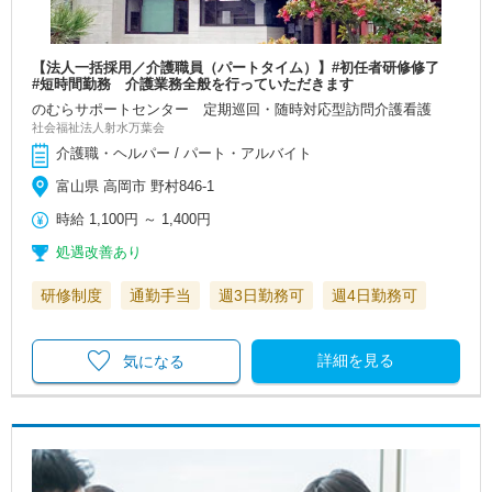
【法人一括採用／介護職員（パートタイム）】#初任者研修修了
#短時間勤務 介護業務全般を行っていただきます
のむらサポートセンター 定期巡回・随時対応型訪問介護看護
社会福祉法人射水万葉会
介護職・ヘルパー / パート・アルバイト
富山県 高岡市 野村846-1
時給
1,100円
～
1,400円
処遇改善あり
研修制度
通勤手当
週3日勤務可
週4日勤務可
詳細を見る
気になる