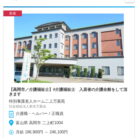
新着
【高岡市／介護福祉士】#介護福祉士 入居者の介護全般をして頂
きます
特別養護老人ホーム二上万葉苑
社会福祉法人射水万葉会
介護職・ヘルパー / 正職員
富山県 高岡市 二上町1004
月給
196,900円
～
246,100円