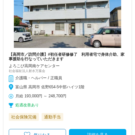
【高岡市／訪問介護】#初任者研修修了 利用者宅で身体介助、家
事援助を行なっていただきます
よろこび高岡南ケアセンター
社会福祉法人射水万葉会
介護職・ヘルパー / 正職員
富山県 高岡市 佐野654-5中部ハイツ1階
月給
193,000円
～
248,700円
処遇改善あり
社会保険完備
通勤手当
詳細を見る
気になる