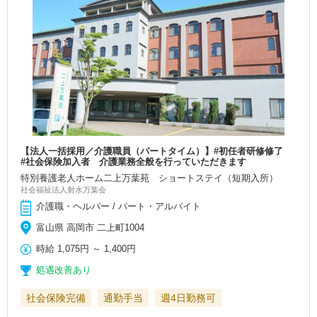
【法人一括採用／介護職員（パートタイム）】#初任者研修修了
#社会保険加入者 介護業務全般を行っていただきます
特別養護老人ホーム二上万葉苑 ショートステイ（短期入所）
社会福祉法人射水万葉会
介護職・ヘルパー / パート・アルバイト
富山県 高岡市 二上町1004
時給
1,075円
～
1,400円
処遇改善あり
社会保険完備
通勤手当
週4日勤務可