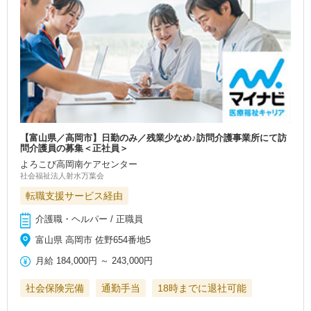
【富山県／高岡市】日勤のみ／残業少なめ♪訪問介護事業所にて訪
問介護員の募集＜正社員＞
よろこび高岡南ケアセンター
社会福祉法人射水万葉会
転職支援サービス経由
介護職・ヘルパー / 正職員
富山県 高岡市 佐野654番地5
月給
184,000円
～
243,000円
社会保険完備
通勤手当
18時までに退社可能