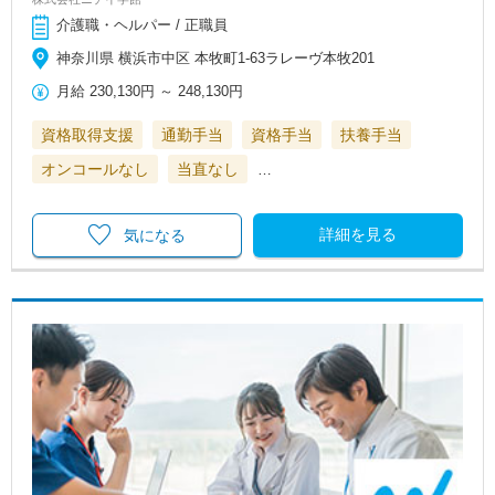
介護職・ヘルパー / 正職員
神奈川県 横浜市中区 本牧町1-63ラレーヴ本牧201
月給
230,130円
～
248,130円
資格取得支援
通勤手当
資格手当
扶養手当
オンコールなし
当直なし
…
詳細を見る
気になる