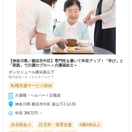
【神奈川県／横浜市中区】専門性を磨いて年収アップ！「学び」と
「実践」で介護のプロへ＜介護福祉士＞
ボンセジュール横浜新山下
株式会社ベネッセスタイルケア
転職支援サービス経由
介護職・ヘルパー / 正職員
神奈川県 横浜市中区 新山下2-12-55
年収
386万円
～
歩合制あり
託児所・保育支援
4週8休以上