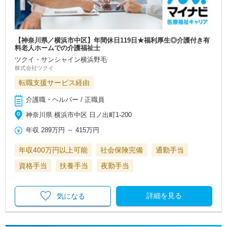
【神奈川県／横浜市中区】年間休日119日★福利厚生◎介護付き有
料老人ホームでの介護福祉士
ツクイ・サンシャイン横浜野毛
株式会社ツクイ
転職支援サービス経由
介護職・ヘルパー / 正職員
神奈川県 横浜市中区 日ノ出町1-200
年収
289万円
～
415万円
年収400万円以上可能
社会保険完備
通勤手当
資格手当
扶養手当
夜勤手当
詳細を見る
気になる