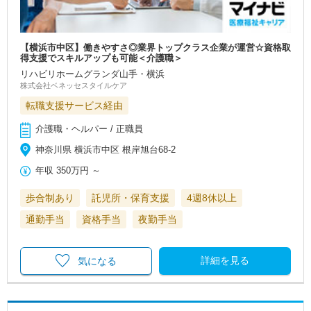
【横浜市中区】働きやすさ◎業界トップクラス企業が運営☆資格取
得支援でスキルアップも可能＜介護職＞
リハビリホームグランダ山手・横浜
株式会社ベネッセスタイルケア
転職支援サービス経由
介護職・ヘルパー / 正職員
神奈川県 横浜市中区 根岸旭台68-2
年収
350万円
～
歩合制あり
託児所・保育支援
4週8休以上
通勤手当
資格手当
夜勤手当
詳細を見る
気になる