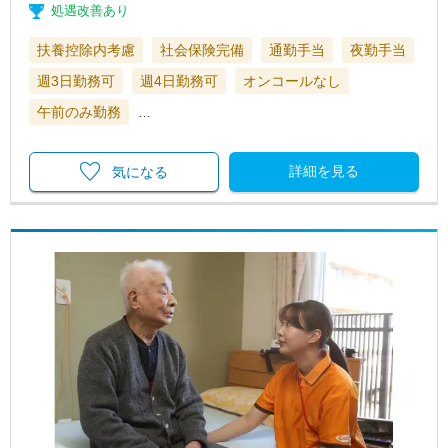
処遇改善あり
扶養控除内考慮
社会保険完備
通勤手当
夜勤手当
週3日勤務可
週4日勤務可
オンコールなし
午前のみ勤務
…
詳細を見る
気になる