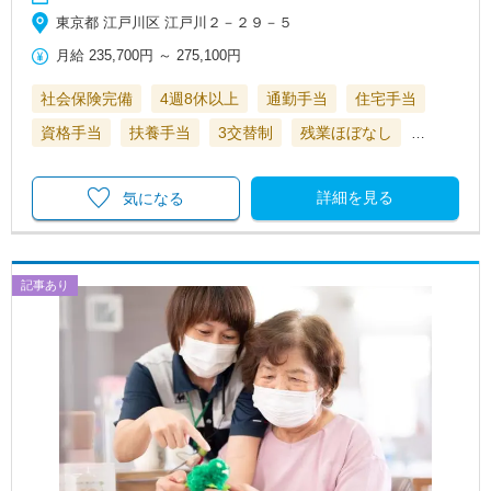
東京都 江戸川区 江戸川２－２９－５
月給
235,700円
～
275,100円
社会保険完備
4週8休以上
通勤手当
住宅手当
資格手当
扶養手当
3交替制
残業ほぼなし
…
詳細を見る
気になる
記事あり