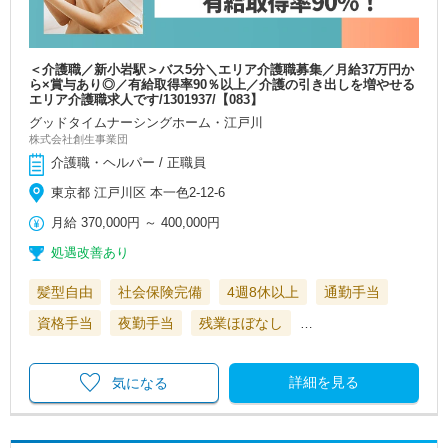
＜介護職／新小岩駅＞バス5分＼エリア介護職募集／月給37万円か
ら×賞与あり◎／有給取得率90％以上／介護の引き出しを増やせる
エリア介護職求人です/1301937/【083】
グッドタイムナーシングホーム・江戸川
株式会社創生事業団
介護職・ヘルパー / 正職員
東京都 江戸川区 本一色2-12-6
月給
370,000円
～
400,000円
処遇改善あり
髪型自由
社会保険完備
4週8休以上
通勤手当
資格手当
夜勤手当
残業ほぼなし
…
詳細を見る
気になる