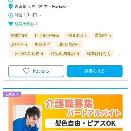
東京都 江戸川区 本一色2-12-6
時給
1,311円
～
処遇改善あり
髪型自由
社会保険完備
4週8休以上
通勤手当
資格手当
夜勤手当
週3日勤務可
土日祝のみ勤務可
時短勤務相談可
残業ほぼなし
…
詳細を見る
気になる
記事あり