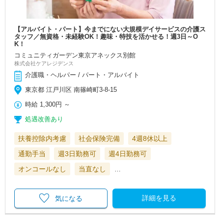
【アルバイト・パート】今までにない大規模デイサービスの介護ス
タッフ／無資格・未経験OK！趣味・特技を活かせる！週3日～O
K！
コミュニティガーデン東京アネックス別館
株式会社ケアレジデンス
介護職・ヘルパー / パート・アルバイト
東京都 江戸川区 南篠崎町3-8-15
時給
1,300円
～
処遇改善あり
扶養控除内考慮
社会保険完備
4週8休以上
通勤手当
週3日勤務可
週4日勤務可
オンコールなし
当直なし
…
詳細を見る
気になる