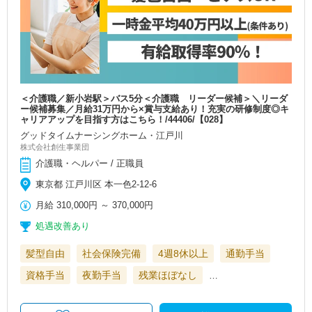
＜介護職／新小岩駅＞バス5分＜介護職 リーダー候補＞＼リーダ
ー候補募集／月給31万円から×賞与支給あり！充実の研修制度◎キ
ャリアアップを目指す方はこちら！/44406/【028】
グッドタイムナーシングホーム・江戸川
株式会社創生事業団
介護職・ヘルパー / 正職員
東京都 江戸川区 本一色2-12-6
月給
310,000円
～
370,000円
処遇改善あり
髪型自由
社会保険完備
4週8休以上
通勤手当
資格手当
夜勤手当
残業ほぼなし
…