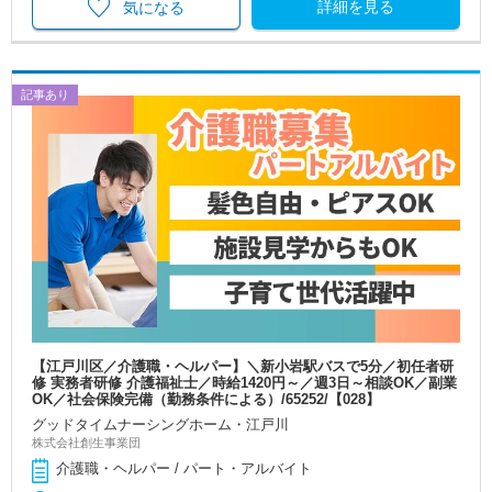
詳細を見る
気になる
記事あり
【江戸川区／介護職・ヘルパー】＼新小岩駅バスで5分／初任者研
修 実務者研修 介護福祉士／時給1420円～／週3日～相談OK／副業
OK／社会保険完備（勤務条件による）/65252/【028】
グッドタイムナーシングホーム・江戸川
株式会社創生事業団
介護職・ヘルパー / パート・アルバイト