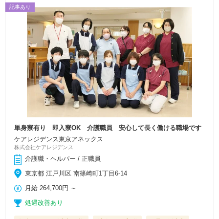
記事あり
単身寮有り 即入寮OK 介護職員 安心して長く働ける職場です
ケアレジデンス東京アネックス
株式会社ケアレジデンス
介護職・ヘルパー / 正職員
東京都 江戸川区 南篠崎町1丁目6-14
月給
264,700円
～
処遇改善あり