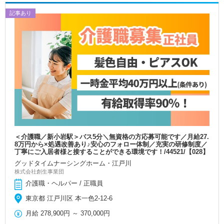
記事あり
＜介護職／新小岩駅＞バス5分＼無資格の方応募可能です／月給27.
8万円から×処遇改善あり♪安心のフォロー体制／充実の研修制度／
丁寧にご入居者様と接することができる環境です！/44521/【028】
グッドタイムナーシングホーム・江戸川
株式会社創生事業団
介護職・ヘルパー / 正職員
東京都 江戸川区 本一色2-12-6
月給
278,900円
～
370,000円