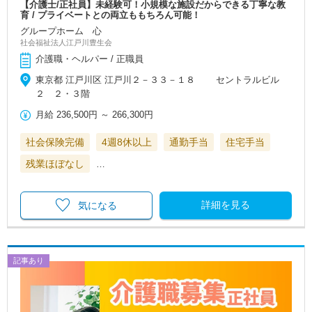
【介護士/正社員】未経験可！小規模な施設だからできる丁寧な教
育 / プライベートとの両立ももちろん可能！
グループホーム 心
社会福祉法人江戸川豊生会
介護職・ヘルパー / 正職員
東京都 江戸川区 江戸川２－３３－１８ セントラルビル
２ ２・３階
月給
236,500円
～
266,300円
社会保険完備
4週8休以上
通勤手当
住宅手当
残業ほぼなし
…
詳細を見る
気になる
記事あり