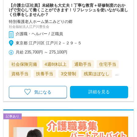
【介護士/正社員】未経験も大丈夫！丁寧な教育＋研修制度のおか
げで安心して働くことができます！リフレッシュを使いながら楽し
く仕事をしませんか？
特別養護老人ホーム第ニみどりの郷
社会福祉法人江戸川豊生会
介護職・ヘルパー / 正職員
東京都 江戸川区 江戸川２－２９－５
月給
235,700円
～
275,100円
社会保険完備
4週8休以上
通勤手当
住宅手当
資格手当
扶養手当
3交替制
残業ほぼなし
…
詳細を見る
気になる
記事あり