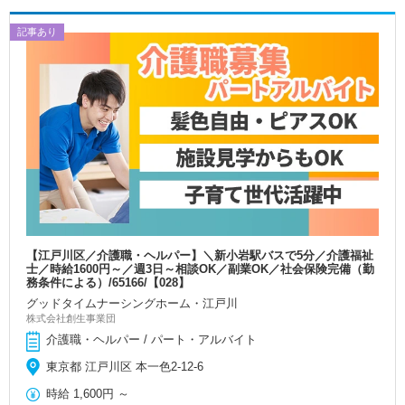
記事あり
【江戸川区／介護職・ヘルパー】＼新小岩駅バスで5分／介護福祉
士／時給1600円～／週3日～相談OK／副業OK／社会保険完備（勤
務条件による）/65166/【028】
グッドタイムナーシングホーム・江戸川
株式会社創生事業団
介護職・ヘルパー / パート・アルバイト
東京都 江戸川区 本一色2-12-6
時給
1,600円
～