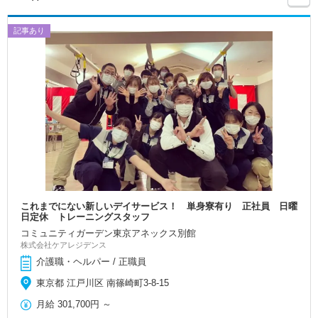
記事あり
これまでにない新しいデイサービス！ 単身寮有り 正社員 日曜
日定休 トレーニングスタッフ
コミュニティガーデン東京アネックス別館
株式会社ケアレジデンス
介護職・ヘルパー / 正職員
東京都 江戸川区 南篠崎町3-8-15
月給
301,700円
～