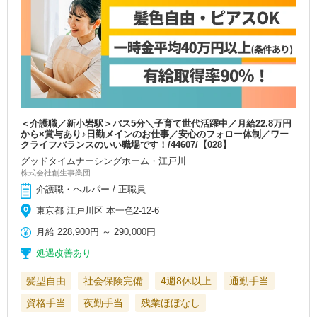
＜介護職／新小岩駅＞バス5分＼子育て世代活躍中／月給22.8万円
から×賞与あり♪日勤メインのお仕事／安心のフォロー体制／ワー
クライフバランスのいい職場です！/44607/【028】
グッドタイムナーシングホーム・江戸川
株式会社創生事業団
介護職・ヘルパー / 正職員
東京都 江戸川区 本一色2-12-6
月給
228,900円
～
290,000円
処遇改善あり
髪型自由
社会保険完備
4週8休以上
通勤手当
資格手当
夜勤手当
残業ほぼなし
…