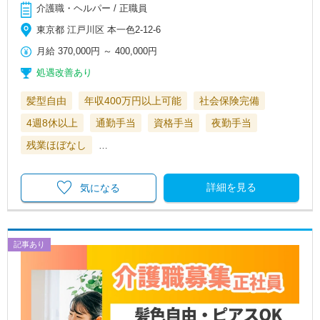
介護職・ヘルパー / 正職員
東京都 江戸川区 本一色2-12-6
月給
370,000円
～
400,000円
処遇改善あり
髪型自由
年収400万円以上可能
社会保険完備
4週8休以上
通勤手当
資格手当
夜勤手当
残業ほぼなし
…
詳細を見る
気になる
記事あり