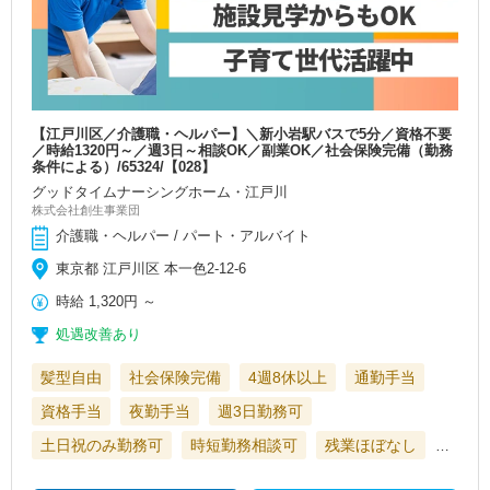
【江戸川区／介護職・ヘルパー】＼新小岩駅バスで5分／資格不要
／時給1320円～／週3日～相談OK／副業OK／社会保険完備（勤務
条件による）/65324/【028】
グッドタイムナーシングホーム・江戸川
株式会社創生事業団
介護職・ヘルパー / パート・アルバイト
東京都 江戸川区 本一色2-12-6
時給
1,320円
～
処遇改善あり
髪型自由
社会保険完備
4週8休以上
通勤手当
資格手当
夜勤手当
週3日勤務可
土日祝のみ勤務可
時短勤務相談可
残業ほぼなし
…