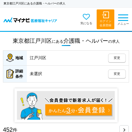
東京都江戸川区にある介護職・ヘルパーの求人
ログイン
気になる
メニュー
会員登録
東京都江戸川区
介護職・ヘルパー
にある
の
求人
江戸川区
地域
変更
詳細
未選択
変更
条件
452
件