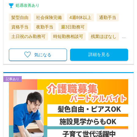
処遇改善あり
髪型自由
社会保険完備
4週8休以上
通勤手当
資格手当
夜勤手当
週3日勤務可
土日祝のみ勤務可
時短勤務相談可
残業ほぼなし
…
詳細を見る
気になる
記事あり