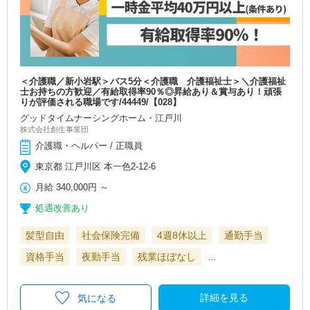
＜介護職／新小岩駅＞バス5分＜介護職 介護福祉士＞＼介護福祉
士お持ちの方歓迎／有給取得率90％◎昇給あり＆賞与あり！頑張
りが評価される職場です/44449/【028】
グッドタイムナーシングホーム・江戸川
株式会社創生事業団
介護職・ヘルパー / 正職員
東京都 江戸川区 本一色2-12-6
月給
340,000円
～
処遇改善あり
髪型自由
社会保険完備
4週8休以上
通勤手当
資格手当
夜勤手当
残業ほぼなし
…
詳細を見る
気になる