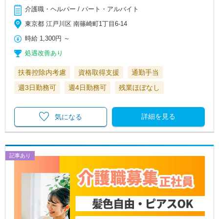
介護職・ヘルパー / パート・アルバイト
東京都 江戸川区 南篠崎町1丁目6-14
時給
1,300円
～
処遇改善あり
扶養控除内考慮
資格取得支援
通勤手当
週3日勤務可
週4日勤務可
残業ほぼなし
詳細を見る
気になる
記事あり