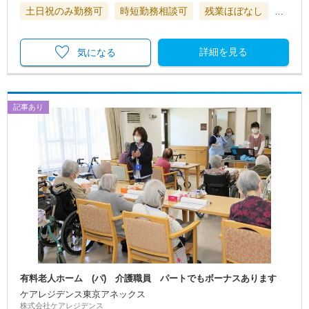
土日祝のみ勤務可
時短勤務相談可
残業ほぼなし
…
詳細を見る
気になる
記事あり
有料老人ホーム (パ) 介護職員 パートでもボーナスあります
ケアレジデンス東京アネックス
株式会社ケアレジデンス