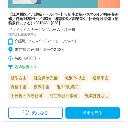
【江戸川区／介護職・ヘルパー】＼新小岩駅バスで5分／初任者研
修／時給1420円～／週3日～相談OK／副業OK／社会保険完備（勤
務条件による）/981648/【028】
グッドタイムナーシングホーム・江戸川
株式会社創生事業団
介護職・ヘルパー / パート・アルバイト
東京都 江戸川区 本一色2-12-6
時給
1,420円
～
処遇改善あり
髪型自由
社会保険完備
4週8休以上
通勤手当
資格手当
夜勤手当
週3日勤務可
土日祝のみ勤務可
時短勤務相談可
残業ほぼなし
…
詳細を見る
気になる