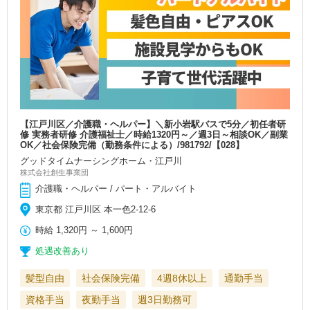
【江戸川区／介護職・ヘルパー】＼新小岩駅バスで5分／初任者研
修 実務者研修 介護福祉士／時給1320円～／週3日～相談OK／副業
OK／社会保険完備（勤務条件による）/981792/【028】
グッドタイムナーシングホーム・江戸川
株式会社創生事業団
介護職・ヘルパー / パート・アルバイト
東京都 江戸川区 本一色2-12-6
時給
1,320円
～
1,600円
処遇改善あり
髪型自由
社会保険完備
4週8休以上
通勤手当
資格手当
夜勤手当
週3日勤務可