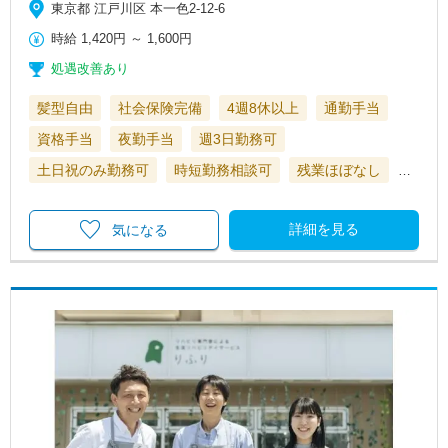
東京都 江戸川区 本一色2-12-6
時給
1,420円
～
1,600円
処遇改善あり
髪型自由
社会保険完備
4週8休以上
通勤手当
資格手当
夜勤手当
週3日勤務可
土日祝のみ勤務可
時短勤務相談可
残業ほぼなし
…
詳細を見る
気になる