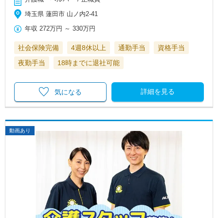
埼玉県 蓮田市 山ノ内2-41
年収
272万円
～
330万円
社会保険完備
4週8休以上
通勤手当
資格手当
夜勤手当
18時までに退社可能
詳細を見る
気になる
動画あり