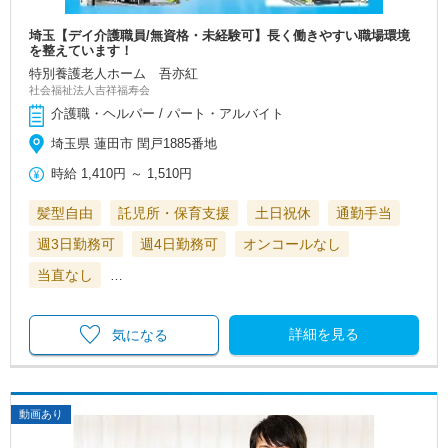
埼玉【デイ介護職員/無資格・未経験可】長く働きやすい職場環境
を整えています！
特別養護老人ホーム 吾亦紅
社会福祉法人吉祥福寿会
介護職・ヘルパー / パート・アルバイト
埼玉県 蓮田市 閏戸1885番地
時給
1,410円
～
1,510円
髪型自由
託児所・保育支援
土日祝休
通勤手当
週3日勤務可
週4日勤務可
オンコールなし
当直なし
…
詳細を見る
気になる
動画あり