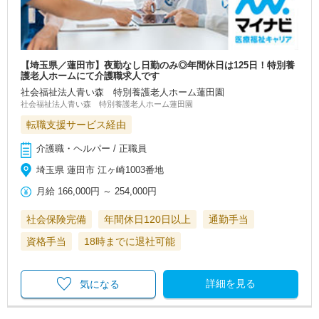
【埼玉県／蓮田市】夜勤なし日勤のみ◎年間休日は125日！特別養
護老人ホームにて介護職求人です
社会福祉法人青い森 特別養護老人ホーム蓮田園
社会福祉法人青い森 特別養護老人ホーム蓮田園
転職支援サービス経由
介護職・ヘルパー / 正職員
埼玉県 蓮田市 江ヶ崎1003番地
月給
166,000円
～
254,000円
社会保険完備
年間休日120日以上
通勤手当
資格手当
18時までに退社可能
詳細を見る
気になる