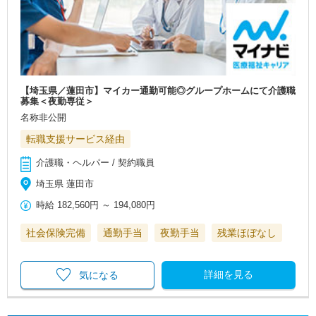
【埼玉県／蓮田市】マイカー通勤可能◎グループホームにて介護職
募集＜夜勤専従＞
名称非公開
転職支援サービス経由
介護職・ヘルパー / 契約職員
埼玉県 蓮田市
時給
182,560円
～
194,080円
社会保険完備
通勤手当
夜勤手当
残業ほぼなし
詳細を見る
気になる