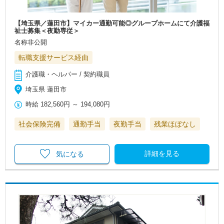
【埼玉県／蓮田市】マイカー通勤可能◎グループホームにて介護福
祉士募集＜夜勤専従＞
名称非公開
転職支援サービス経由
介護職・ヘルパー / 契約職員
埼玉県 蓮田市
時給
182,560円
～
194,080円
社会保険完備
通勤手当
夜勤手当
残業ほぼなし
詳細を見る
気になる