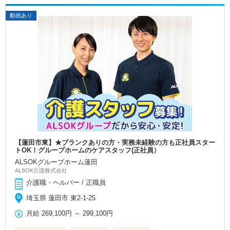
動画あり
【蓮田市東】★ブランクありの方・実務未経験の方も正社員スター
トOK！グループホームのケアスタッフ(正社員）
ALSOKグループホーム蓮田
ALSOK介護株式会社
介護職・ヘルパー / 正職員
埼玉県 蓮田市 東2-1-25
月給
269,100円
～
299,100円