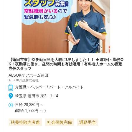
【蓮田市東】◎夜勤日当を大幅にUPしました！！ ★週1回～勤務O
K！夜勤帯に働き、昼間の時間も有効活用！有料老人ホームの夜勤
専任スタッフ
ALSOKケアホーム蓮田
ALSOK介護株式会社
介護職・ヘルパー / パート・アルバイト
埼玉県 蓮田市 東2－1－4
日給
28,380円
～
(時給
1,773円
～ )
扶養控除内考慮
社会保険完備
通勤手当