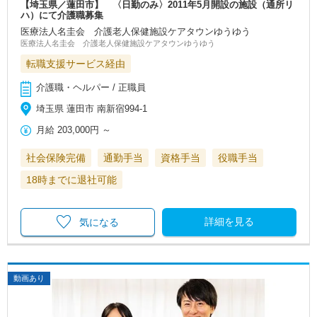
【埼玉県／蓮田市】 〈日勤のみ〉2011年5月開設の施設（通所リ
ハ）にて介護職募集
医療法人名圭会 介護老人保健施設ケアタウンゆうゆう
医療法人名圭会 介護老人保健施設ケアタウンゆうゆう
転職支援サービス経由
介護職・ヘルパー / 正職員
埼玉県 蓮田市 南新宿994-1
月給
203,000円
～
社会保険完備
通勤手当
資格手当
役職手当
18時までに退社可能
詳細を見る
気になる
動画あり