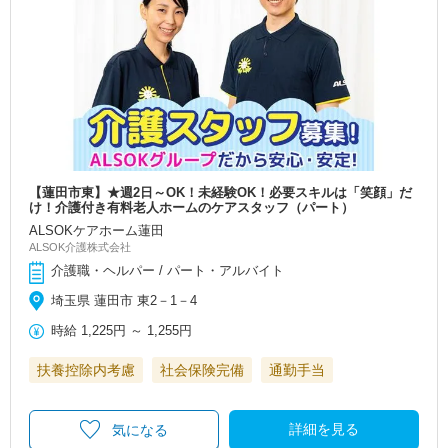
【蓮田市東】★週2日～OK！未経験OK！必要スキルは「笑顔」だ
け！介護付き有料老人ホームのケアスタッフ（パート）
ALSOKケアホーム蓮田
ALSOK介護株式会社
介護職・ヘルパー / パート・アルバイト
埼玉県 蓮田市 東2－1－4
時給
1,225円
～
1,255円
扶養控除内考慮
社会保険完備
通勤手当
詳細を見る
気になる