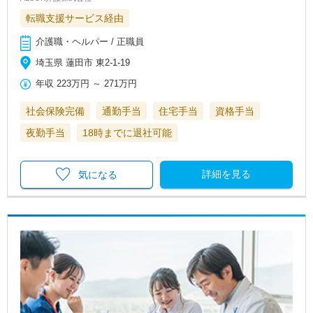
転職支援サービス経由
介護職・ヘルパー / 正職員
埼玉県 蓮田市 東2-1-19
年収
223万円
～
271万円
社会保険完備
通勤手当
住宅手当
資格手当
夜勤手当
18時までに退社可能
詳細を見る
気になる