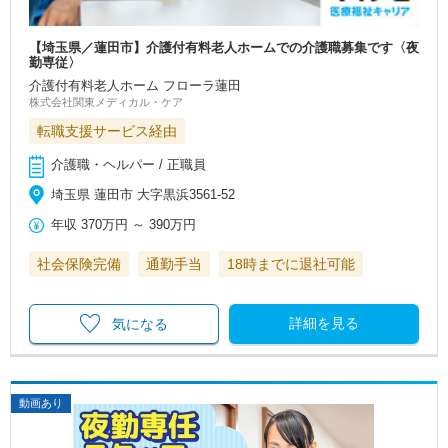
【埼玉県／蓮田市】介護付有料老人ホームでの介護職募集です〈夜
勤専従〉
介護付有料老人ホーム フローラ蓮田
株式会社関東メディカル・ケア
転職支援サービス経由
介護職・ヘルパー / 正職員
埼玉県 蓮田市 大字黒浜3561-52
年収
370万円
～
390万円
社会保険完備
通勤手当
18時までに退社可能
詳細を見る
気になる
動画あり