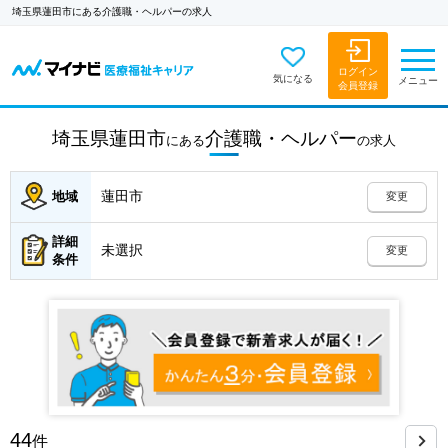
埼玉県蓮田市にある介護職・ヘルパーの求人
ログイン
気になる
メニュー
会員登録
埼玉県蓮田市
介護職・ヘルパー
にある
の
求人
蓮田市
地域
変更
詳細
未選択
変更
条件
44
件