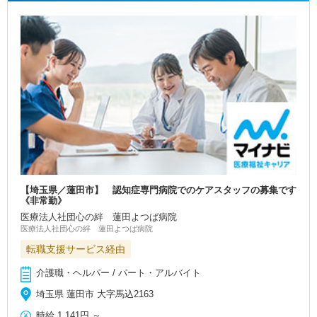
【埼玉県／蓮田市】 認知症専門病院でのケアスタッフの募集です
《非常勤》
医療法人社団心の絆 蓮田よつば病院
医療法人社団心の絆 蓮田よつば病院
転職支援サービス経由
介護職・ヘルパー / パート・アルバイト
埼玉県 蓮田市 大字馬込2163
時給
1,141円
～