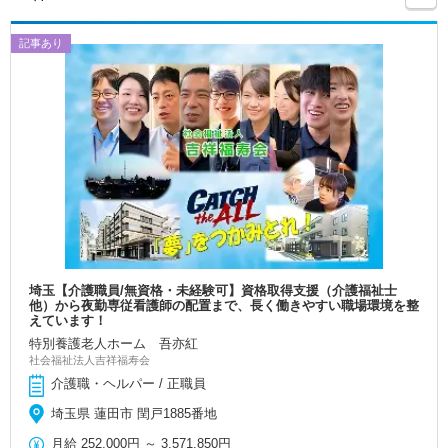
記事あり
埼玉【介護職員/無資格・未経験可】資格取得支援（介護福祉士
他）から夜勤専従看護師の配置まで、長く働きやすい職場環境を整
えています！
特別養護老人ホーム 吾亦紅
社会福祉法人吉祥福寿会
介護職・ヘルパー / 正職員
埼玉県 蓮田市 閏戸1885番地
月給
252,000円
～
3,571,850円