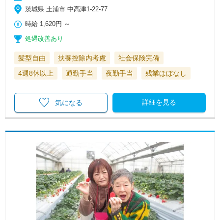
茨城県 土浦市 中高津1-22-77
時給
1,620円
～
処遇改善あり
髪型自由
扶養控除内考慮
社会保険完備
4週8休以上
通勤手当
夜勤手当
残業ほぼなし
詳細を見る
気になる