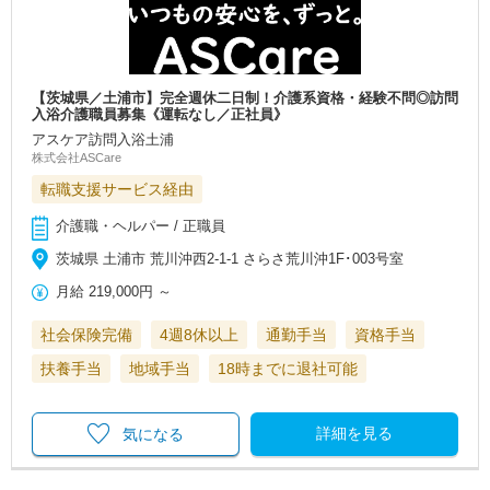
【茨城県／土浦市】完全週休二日制！介護系資格・経験不問◎訪問
入浴介護職員募集《運転なし／正社員》
アスケア訪問入浴土浦
株式会社ASCare
転職支援サービス経由
介護職・ヘルパー / 正職員
茨城県 土浦市 荒川沖西2-1-1 さらさ荒川沖1F･003号室
月給
219,000円
～
社会保険完備
4週8休以上
通勤手当
資格手当
扶養手当
地域手当
18時までに退社可能
詳細を見る
気になる