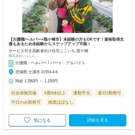
【介護職/ヘルパー×龍ケ崎市】未経験の方もOKです！資格取得支
援もあるため未経験からステップアップ可能！
サービス付き高齢者向け住宅ここいち 龍ケ崎
株式会社いっしん
介護職・ヘルパー / パート・アルバイト
茨城県 土浦市 白羽4-4-6
時給
1,080円
～
1,150円
社会保険完備
4週8休以上
通勤手当
週3日勤務可
平日のみ勤務可
残業ほぼなし
詳細を見る
気になる