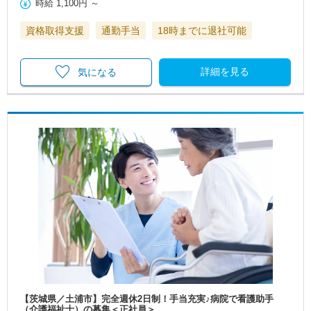
時給
1,100円
～
資格取得支援
通勤手当
18時までに退社可能
詳細を見る
気になる
【茨城県／土浦市】完全週休2日制！手当充実♪病院で看護助手
（介護福祉士）の募集＜正社員＞