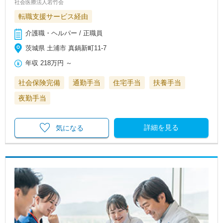
社会医療法人若竹会
転職支援サービス経由
介護職・ヘルパー / 正職員
茨城県 土浦市 真鍋新町11-7
年収
218万円
～
社会保険完備
通勤手当
住宅手当
扶養手当
夜勤手当
詳細を見る
気になる