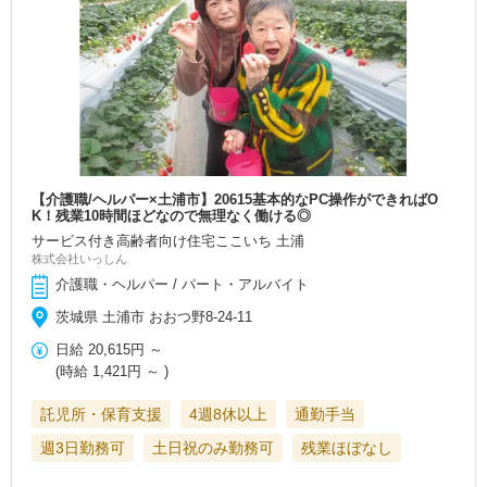
【介護職/ヘルパー×土浦市】20615基本的なPC操作ができればO
K！残業10時間ほどなので無理なく働ける◎
サービス付き高齢者向け住宅ここいち 土浦
株式会社いっしん
介護職・ヘルパー / パート・アルバイト
茨城県 土浦市 おおつ野8-24-11
日給
20,615円
～
(時給
1,421円
～ )
託児所・保育支援
4週8休以上
通勤手当
週3日勤務可
土日祝のみ勤務可
残業ほぼなし