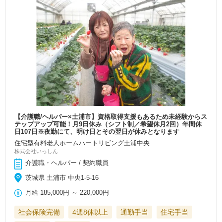
【介護職/ヘルパー×土浦市】資格取得支援もあるため未経験からス
テップアップ可能！月9日休み（シフト制／希望休月2回）年間休
日107日※夜勤にて、明け日とその翌日が休みとなります
住宅型有料老人ホームハートリビング土浦中央
株式会社いっしん
介護職・ヘルパー / 契約職員
茨城県 土浦市 中央1-5-16
月給
185,000円
～
220,000円
社会保険完備
4週8休以上
通勤手当
住宅手当