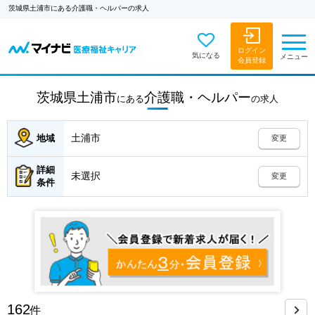
茨城県土浦市にある介護職・ヘルパーの求人
ログイン
気になる
メニュー
会員登録
茨城県土浦市
介護職・ヘルパー
にある
の
求人
土浦市
地域
変更
詳細
未選択
変更
条件
162
件