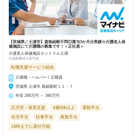
【茨城県／土浦市】資格経験不問◎賞与3か月分実績☆介護老人保
健施設にて介護職の募集です！＜正社員＞
介護老人保健施設セントラル土浦
社会医療法人若竹会
転職支援サービス経由
介護職・ヘルパー / 正職員
茨城県 土浦市 真鍋新町１１－７
年収
280万円
～
390万円
託児所・保育支援
4週8休以上
通勤手当
住宅手当
扶養手当
夜勤手当
18時までに退社可能