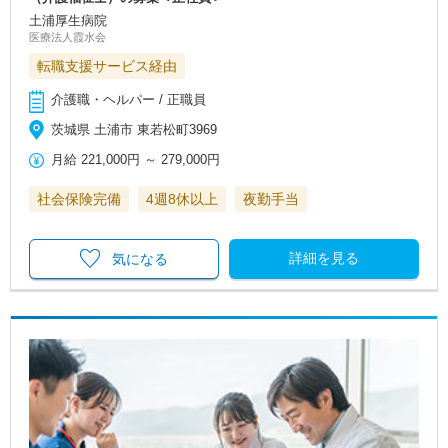
土浦厚生病院
医療法人霞水会
転職支援サービス経由
介護職・ヘルパー / 正職員
茨城県 土浦市 東若松町3969
月給
221,000円
～
279,000円
社会保険完備
4週8休以上
夜勤手当
詳細を見る
気になる