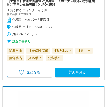
【土浦市】管理者候補/正社員募集！《ボーナス以外の特別報酬、
約34万円の支給実績！》/RO41535
土浦永国ケアセンターそよ風
株式会社SOYOKAZE
介護職・ヘルパー / 正職員
茨城県 土浦市 中高津1-22-77
月給
345,920円
～
処遇改善あり
髪型自由
社会保険完備
4週8休以上
通勤手当
住宅手当
資格手当
役職手当
詳細を見る
気になる