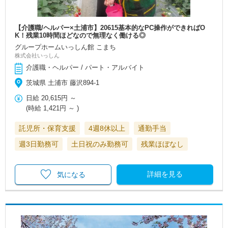
【介護職/ヘルパー×土浦市】20615基本的なPC操作ができればO
K！残業10時間ほどなので無理なく働ける◎
グループホームいっしん館 こまち
株式会社いっしん
介護職・ヘルパー / パート・アルバイト
茨城県 土浦市 藤沢894-1
日給
20,615円
～
(時給
1,421円
～ )
託児所・保育支援
4週8休以上
通勤手当
週3日勤務可
土日祝のみ勤務可
残業ほぼなし
詳細を見る
気になる