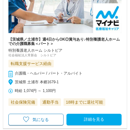
【茨城県／土浦市】週4日からOK◎賞与あり♪特別養護老人ホーム
での介護職募集＜パート＞
特別養護老人ホーム シルトピア
社会福祉法人常新会 シルトピア
転職支援サービス経由
介護職・ヘルパー / パート・アルバイト
茨城県 土浦市 本郷1679-1
時給
1,074円
～
1,100円
社会保険完備
通勤手当
18時までに退社可能
詳細を見る
気になる