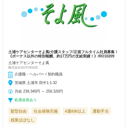
土浦ケアセンターそよ風/介護スタッフ/正規フルタイム社員募集！
《ボーナス以外の特別報酬、約17万円の支給実績！》/RO10209
土浦ケアセンターそよ風
株式会社SOYOKAZE
介護職・ヘルパー / 契約職員
茨城県 土浦市 田中1-1-32
月給
239,340円
～
259,320円
処遇改善あり
髪型自由
社会保険完備
4週8休以上
通勤手当
残業ほぼなし