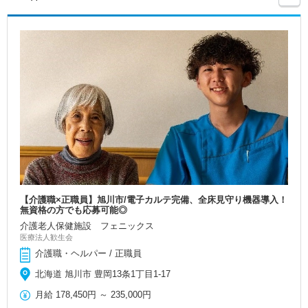
【介護職×正職員】旭川市/電子カルテ完備、全床見守り機器導入！
無資格の方でも応募可能◎
介護老人保健施設 フェニックス
医療法人歓生会
介護職・ヘルパー / 正職員
北海道 旭川市 豊岡13条1丁目1-17
月給
178,450円
～
235,000円