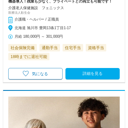
機器導入！残業も少なく、プライベートとの両立も可能です！
介護老人保健施設 フェニックス
医療法人歓生会
介護職・ヘルパー / 正職員
北海道 旭川市 豊岡13条1丁目1-17
月給
180,000円
～
301,000円
社会保険完備
通勤手当
住宅手当
資格手当
18時までに退社可能
詳細を見る
気になる