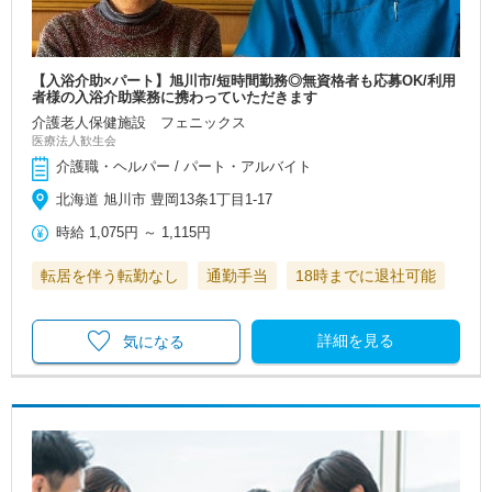
【入浴介助×パート】旭川市/短時間勤務◎無資格者も応募OK/利用
者様の入浴介助業務に携わっていただきます
介護老人保健施設 フェニックス
医療法人歓生会
介護職・ヘルパー / パート・アルバイト
北海道 旭川市 豊岡13条1丁目1-17
時給
1,075円
～
1,115円
転居を伴う転勤なし
通勤手当
18時までに退社可能
詳細を見る
気になる