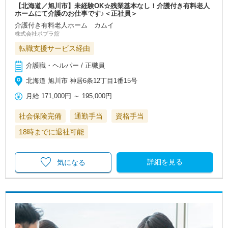
【北海道／旭川市】未経験OK☆残業基本なし！介護付き有料老人
ホームにて介護のお仕事です♪＜正社員＞
介護付き有料老人ホーム カムイ
株式会社ポプラ舘
転職支援サービス経由
介護職・ヘルパー / 正職員
北海道 旭川市 神居6条12丁目1番15号
月給
171,000円
～
195,000円
社会保険完備
通勤手当
資格手当
18時までに退社可能
詳細を見る
気になる