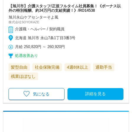
【旭川市】介護スタッフ/正規フルタイム社員募集！《ボーナス以
外の特別報酬、約34万円の支給実績！》/RO14538
旭川永山ケアセンターそよ風
株式会社SOYOKAZE
介護職・ヘルパー / 契約職員
北海道 旭川市 永山7条1丁目3番3号
月給
250,820円
～
260,920円
処遇改善あり
髪型自由
社会保険完備
4週8休以上
通勤手当
残業ほぼなし
詳細を見る
気になる