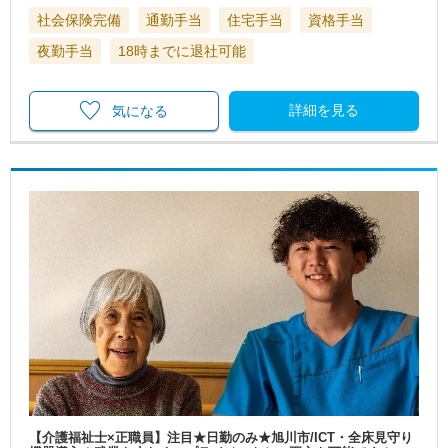
社会保険完備
通勤手当
住宅手当
資格手当
夜勤手当
18時までに退社可能
詳細を見る
気になる
【介護福祉士×正職員】注目★日勤のみ★旭川市/ICT・全床見守り