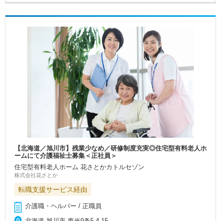
【北海道／旭川市】残業少なめ／研修制度充実◎住宅型有料老人ホ
ームにて介護福祉士募集＜正社員＞
住宅型有料老人ホーム 花さとかカトルセゾン
株式会社花さとか
転職支援サービス経由
介護職・ヘルパー / 正職員
北海道 旭川市 東光9条5‐4‐15