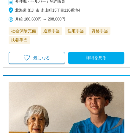
介護職・ヘルパー / 契約職員
北海道 旭川市 永山町15丁目116番地4
月給
186,600円
～
208,000円
社会保険完備
通勤手当
住宅手当
資格手当
扶養手当
詳細を見る
気になる