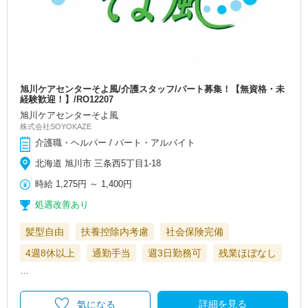
旭川ケアセンターそよ風/介護スタッフ/パート募集！【無資格・未
経験歓迎！】/RO12207
旭川ケアセンターそよ風
株式会社SOYOKAZE
介護職・ヘルパー / パート・アルバイト
北海道 旭川市 三条西5丁目1-18
時給
1,275円
～
1,400円
処遇改善あり
髪型自由
扶養控除内考慮
社会保険完備
4週8休以上
通勤手当
週3日勤務可
残業ほぼなし
…
詳細を見る
気になる