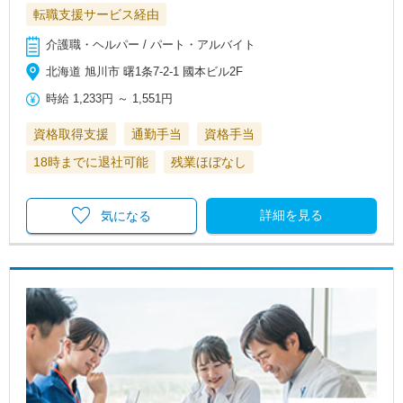
転職支援サービス経由
介護職・ヘルパー / パート・アルバイト
北海道 旭川市 曙1条7‐2‐1 國本ビル2F
時給
1,233円
～
1,551円
資格取得支援
通勤手当
資格手当
18時までに退社可能
残業ほぼなし
詳細を見る
気になる