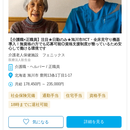
【介護職×正職員】注目★日勤のみ★旭川市/ICT・全床見守り機器
導入！無資格の方でも応募可能◎資格支援制度が整っているため安
心して働ける環境です
介護老人保健施設 フェニックス
医療法人歓生会
介護職・ヘルパー / 正職員
北海道 旭川市 豊岡13条1丁目1-17
月給
178,450円
～
235,000円
社会保険完備
通勤手当
住宅手当
資格手当
18時までに退社可能
詳細を見る
気になる