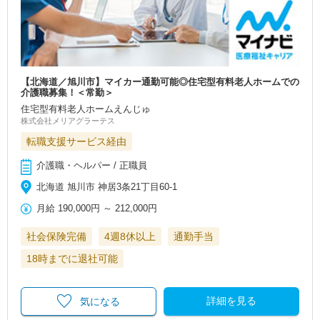
【北海道／旭川市】マイカー通勤可能◎住宅型有料老人ホームでの
介護職募集！＜常勤＞
住宅型有料老人ホームえんじゅ
株式会社メリアグラーテス
転職支援サービス経由
介護職・ヘルパー / 正職員
北海道 旭川市 神居3条21丁目60-1
月給
190,000円
～
212,000円
社会保険完備
4週8休以上
通勤手当
18時までに退社可能
詳細を見る
気になる