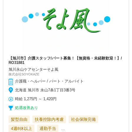
【旭川市】介護スタッフ/パート募集！【無資格・未経験歓迎！】/
RO31881
旭川永山ケアセンターそよ風
株式会社SOYOKAZE
介護職・ヘルパー / パート・アルバイト
北海道 旭川市 永山7条1丁目3番3号
時給
1,275円
～
1,420円
処遇改善あり
髪型自由
扶養控除内考慮
社会保険完備
4週8休以上
通勤手当
…