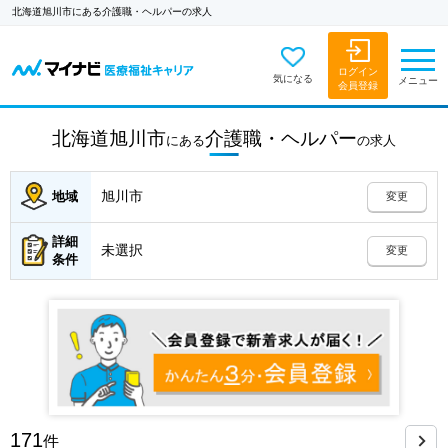
北海道旭川市にある介護職・ヘルパーの求人
ログイン
気になる
メニュー
会員登録
北海道旭川市
介護職・ヘルパー
にある
の
求人
旭川市
地域
変更
詳細
未選択
変更
条件
171
件