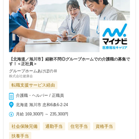
【北海道／旭川市】経験不問◎グループホームでの介護職の募集で
す！＜正社員＞
グループホームあけぼのⅢ
株式会社健康会
転職支援サービス経由
介護職・ヘルパー / 正職員
北海道 旭川市 忠和6条6‐2‐24
月給
169,300円
～
235,300円
社会保険完備
通勤手当
住宅手当
資格手当
扶養手当