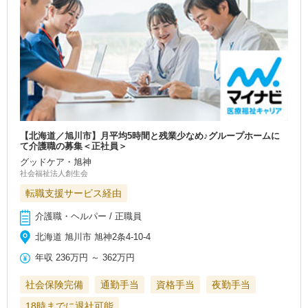
【北海道／旭川市】月平均5時間と残業少なめ♪グループホームに
て介護職の募集＜正社員＞
グッドケア・旭神
社会福祉法人創生会
転職支援サービス経由
介護職・ヘルパー / 正職員
北海道 旭川市 旭神2条4-10-4
年収
236万円
～
362万円
社会保険完備
通勤手当
資格手当
夜勤手当
18時までに退社可能