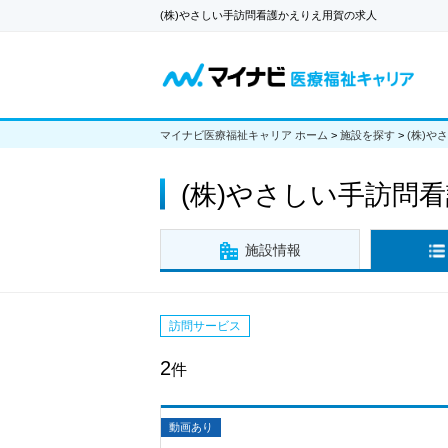
(株)やさしい手訪問看護かえりえ用賀の求人
マイナビ医療福祉キャリア ホーム
>
施設を探す
>
(株)や
(株)やさしい手訪問
施設情報
訪問サービス
2
件
動画あり