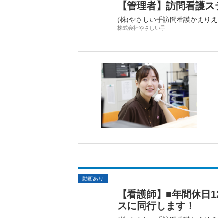
【管理者】訪問看護ス
(株)やさしい手訪問看護かえり
株式会社やさしい手
動画あり
【看護師】■年間休日1
スに同行します！