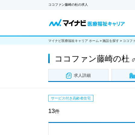
ココファン藤崎の杜の求人
マイナビ医療福祉キャリア ホーム
>
施設を探す
>
ココフ
ココファン藤崎の杜
求人詳細
サービス付き高齢者住宅
13
件