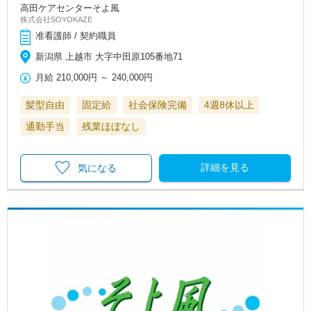
高田ケアセンターそよ風
株式会社SOYOKAZE
准看護師 / 契約職員
新潟県 上越市 大字中田原105番地71
月給
210,000円
～
240,000円
髪型自由
固定給
社会保険完備
4週8休以上
通勤手当
残業ほぼなし
詳細を見る
気になる