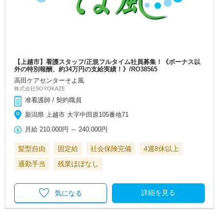
【上越市】看護スタッフ/正規フルタイム社員募集！《ボーナス以
外の特別報酬、約34万円の支給実績！》/RO38565
高田ケアセンターそよ風
株式会社SOYOKAZE
准看護師 / 契約職員
新潟県 上越市 大字中田原105番地71
月給
210,000円
～
240,000円
髪型自由
固定給
社会保険完備
4週8休以上
通勤手当
残業ほぼなし
詳細を見る
気になる