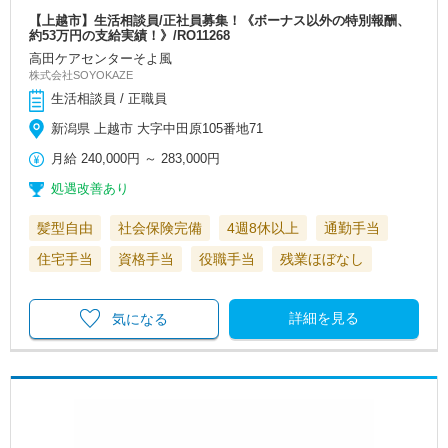
【上越市】生活相談員/正社員募集！《ボーナス以外の特別報酬、
約53万円の支給実績！》/RO11268
高田ケアセンターそよ風
株式会社SOYOKAZE
生活相談員 / 正職員
新潟県 上越市 大字中田原105番地71
月給
240,000円
～
283,000円
処遇改善あり
髪型自由
社会保険完備
4週8休以上
通勤手当
住宅手当
資格手当
役職手当
残業ほぼなし
詳細を見る
気になる