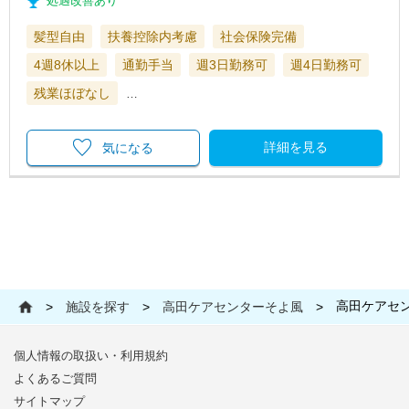
処遇改善あり
髪型自由
扶養控除内考慮
社会保険完備
4週8休以上
通勤手当
週3日勤務可
週4日勤務可
残業ほぼなし
…
詳細を見る
気になる
高田ケアセ
>
施設を探す
>
高田ケアセンターそよ風
>
個人情報の取扱い・利用規約
よくあるご質問
サイトマップ