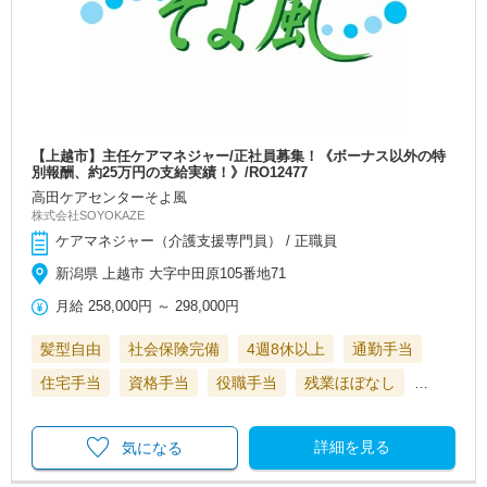
【上越市】主任ケアマネジャー/正社員募集！《ボーナス以外の特
別報酬、約25万円の支給実績！》/RO12477
高田ケアセンターそよ風
株式会社SOYOKAZE
ケアマネジャー（介護支援専門員） / 正職員
新潟県 上越市 大字中田原105番地71
月給
258,000円
～
298,000円
髪型自由
社会保険完備
4週8休以上
通勤手当
住宅手当
資格手当
役職手当
残業ほぼなし
…
詳細を見る
気になる