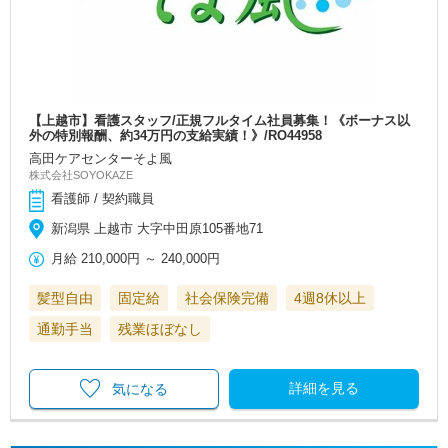
【上越市】看護スタッフ/正規フルタイム社員募集！《ボーナス以
外の特別報酬、約34万円の支給実績！》/RO44958
高田ケアセンターそよ風
株式会社SOYOKAZE
看護師 / 契約職員
新潟県 上越市 大字中田原105番地71
月給
210,000円
～
240,000円
髪型自由
固定給
社会保険完備
4週8休以上
通勤手当
残業ほぼなし
詳細を見る
気になる