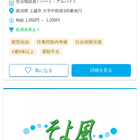
生活相談員 / パート・アルバイト
新潟県 上越市 大字中田原105番地71
時給
1,050円
～
1,200円
処遇改善あり
髪型自由
扶養控除内考慮
社会保険完備
4週8休以上
通勤手当
詳細を見る
気になる