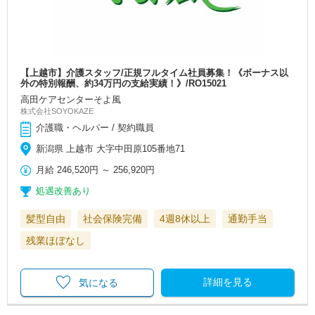
【上越市】介護スタッフ/正規フルタイム社員募集！《ボーナス以
外の特別報酬、約34万円の支給実績！》/RO15021
高田ケアセンターそよ風
株式会社SOYOKAZE
介護職・ヘルパー / 契約職員
新潟県 上越市 大字中田原105番地71
月給
246,520円
～
256,920円
処遇改善あり
髪型自由
社会保険完備
4週8休以上
通勤手当
残業ほぼなし
詳細を見る
気になる