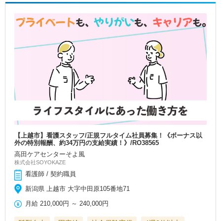
【上越市】看護スタッフ/正規フルタイム社員募集！《ボーナス以
外の特別報酬、約34万円の支給実績！》/RO38565
高田ケアセンターそよ風
株式会社SOYOKAZE
看護師 / 契約職員
新潟県 上越市 大字中田原105番地71
月給
210,000円
～
240,000円