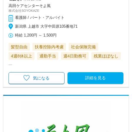
高田ケアセンターそよ風
株式会社SOYOKAZE
看護師 / パート・アルバイト
新潟県 上越市 大字中田原105番地71
時給
1,200円
～
1,500円
髪型自由
扶養控除内考慮
社会保険完備
4週8休以上
通勤手当
週4日勤務可
残業ほぼなし
…
詳細を見る
気になる