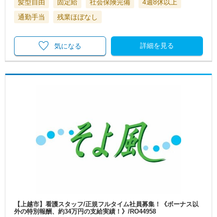
髪型自由
固定給
社会保険完備
4週8休以上
通勤手当
残業ほぼなし
詳細を見る
気になる
【上越市】看護スタッフ/正規フルタイム社員募集！《ボーナス以
外の特別報酬、約34万円の支給実績！》/RO44958