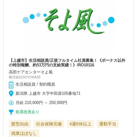
【上越市】生活相談員/正規フルタイム社員募集！《ボーナス以外
の特別報酬、約53万円の支給実績！》/RO10116
高田ケアセンターそよ風
株式会社SOYOKAZE
生活相談員 / 契約職員
新潟県 上越市 大字中田原105番地71
月給
210,600円
～
250,000円
処遇改善あり
髪型自由
社会保険完備
4週8休以上
通勤手当
残業ほぼなし