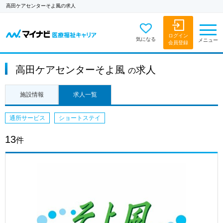
高田ケアセンターそよ風の求人
ログイン
気になる
メニュー
会員登録
高田ケアセンターそよ風
求人
の
施設情報
求人一覧
通所サービス
ショートステイ
13
件