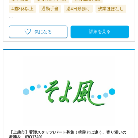
4週8休以上
通勤手当
週4日勤務可
残業ほぼなし
…
詳細を見る
気になる
【上越市】看護スタッフ/パート募集！病院とは違う、寄り添いの
看護を。/RO13401