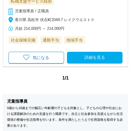
転職支援サービス経由
児童指導員 / 正職員
香川県 高松市 伏石町2049-7 レイクウエストⅡ
月給
214,000円
～
214,000円
社会保険完備
通勤手当
地域手当
詳細を見る
気になる
1/1
児童指導員
0歳から18歳までの幅広い年齢層の子どもを対象とし、子どもの心理や社会にお
ける課題解決のための支援を行う職業です。自立と社会参加を見据えながら生活
環境の整備や生活指導を行います。条件を満たしたうえで任用資格を取得する必
要があります。