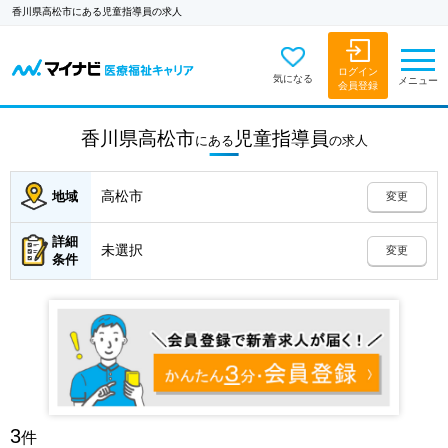
香川県高松市にある児童指導員の求人
ログイン
気になる
メニュー
会員登録
香川県高松市
児童指導員
にある
の
求人
高松市
地域
変更
詳細
未選択
変更
条件
3
件