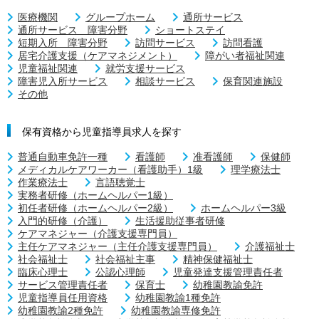
医療機関
グループホーム
通所サービス
通所サービス 障害分野
ショートステイ
短期入所 障害分野
訪問サービス
訪問看護
居宅介護支援（ケアマネジメント）
障がい者福祉関連
児童福祉関連
就労支援サービス
障害児入所サービス
相談サービス
保育関連施設
その他
保有資格から児童指導員求人を探す
普通自動車免許一種
看護師
准看護師
保健師
メディカルケアワーカー（看護助手）1級
理学療法士
作業療法士
言語聴覚士
実務者研修（ホームヘルパー1級）
初任者研修（ホームヘルパー2級）
ホームヘルパー3級
入門的研修（介護）
生活援助従事者研修
ケアマネジャー（介護支援専門員）
主任ケアマネジャー（主任介護支援専門員）
介護福祉士
社会福祉士
社会福祉主事
精神保健福祉士
臨床心理士
公認心理師
児童発達支援管理責任者
サービス管理責任者
保育士
幼稚園教諭免許
児童指導員任用資格
幼稚園教諭1種免許
幼稚園教諭2種免許
幼稚園教諭専修免許