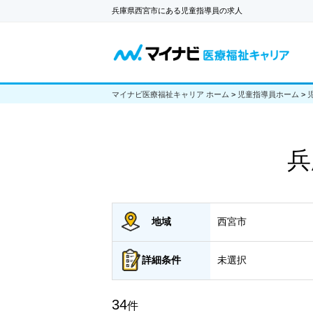
兵庫県西宮市にある児童指導員の求人
マイナビ医療福祉キャリア ホーム
>
児童指導員ホーム
>
兵
地域
西宮市
詳細
条件
未選択
34
件