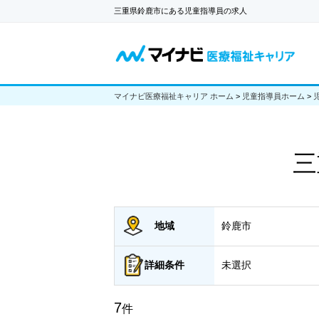
三重県鈴鹿市にある児童指導員の求人
マイナビ医療福祉キャリア ホーム
>
児童指導員ホーム
>
三
地域
鈴鹿市
詳細
条件
未選択
7
件