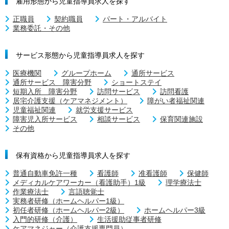
雇用形態から児童指導員求人を探す
正職員
契約職員
パート・アルバイト
業務委託・その他
サービス形態から児童指導員求人を探す
医療機関
グループホーム
通所サービス
通所サービス 障害分野
ショートステイ
短期入所 障害分野
訪問サービス
訪問看護
居宅介護支援（ケアマネジメント）
障がい者福祉関連
児童福祉関連
就労支援サービス
障害児入所サービス
相談サービス
保育関連施設
その他
保有資格から児童指導員求人を探す
普通自動車免許一種
看護師
准看護師
保健師
メディカルケアワーカー（看護助手）1級
理学療法士
作業療法士
言語聴覚士
実務者研修（ホームヘルパー1級）
初任者研修（ホームヘルパー2級）
ホームヘルパー3級
入門的研修（介護）
生活援助従事者研修
ケアマネジャー（介護支援専門員）