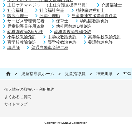
主任ケアマネジャー（主任介護支援専門員）
介護福祉士
社会福祉士
社会福祉主事
精神保健福祉士
臨床心理士
公認心理師
児童発達支援管理責任者
サービス管理責任者
保育士
幼稚園教諭免許
児童指導員任用資格
幼稚園教諭1種免許
幼稚園教諭2種免許
幼稚園教諭専修免許
小学校教諭免許
中学校教諭免許
高等学校教諭免許
盲学校教諭免許
聾学校教諭免許
養護教諭免許
調理師
普通自動車免許二種
神奈
>
児童指導員ホーム
>
児童指導員
>
神奈川県
>
個人情報の取扱い・利用規約
よくあるご質問
サイトマップ
Copyright © Mynavi Corporation