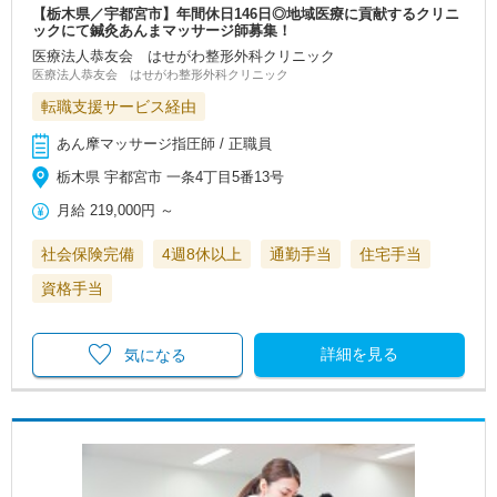
【栃木県／宇都宮市】年間休日146日◎地域医療に貢献するクリニ
ックにて鍼灸あんまマッサージ師募集！
医療法人恭友会 はせがわ整形外科クリニック
医療法人恭友会 はせがわ整形外科クリニック
転職支援サービス経由
あん摩マッサージ指圧師 / 正職員
栃木県 宇都宮市 一条4丁目5番13号
月給
219,000円
～
社会保険完備
4週8休以上
通勤手当
住宅手当
資格手当
詳細を見る
気になる