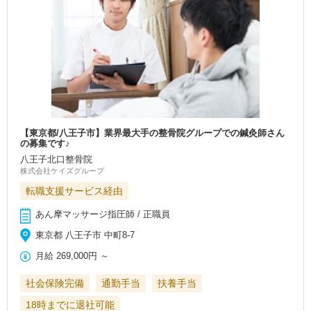
【東京都/八王子市】業界最大手の整骨院グループでの鍼灸師さん
の募集です♪
八王子北口整骨院
株式会社ケイズグループ
転職支援サービス経由
あん摩マッサージ指圧師 / 正職員
東京都 八王子市 中町8-7
月給
269,000円
～
社会保険完備
通勤手当
扶養手当
18時までに退社可能