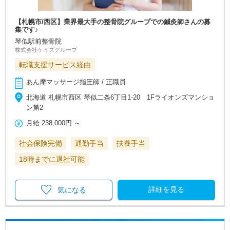
【札幌市/西区】業界最大手の整骨院グループでの鍼灸師さんの募
集です♪
琴似駅前整骨院
株式会社ケイズグループ
転職支援サービス経由
あん摩マッサージ指圧師 / 正職員
北海道 札幌市西区 琴似二条6丁目1-20 1Fライオンズマンショ
ン第2
月給
238,000円
～
社会保険完備
通勤手当
扶養手当
18時までに退社可能
詳細を見る
気になる