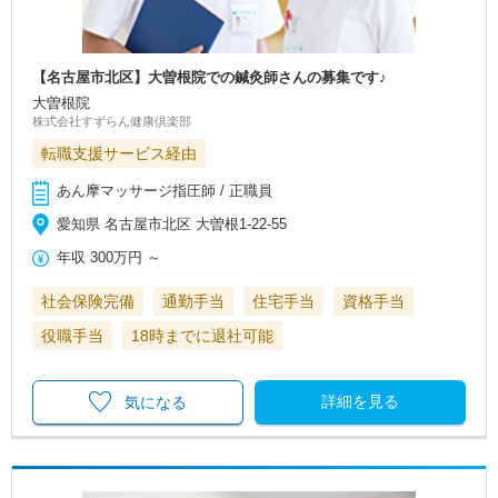
【名古屋市北区】大曽根院での鍼灸師さんの募集です♪
大曽根院
株式会社すずらん健康倶楽部
転職支援サービス経由
あん摩マッサージ指圧師 / 正職員
愛知県 名古屋市北区 大曽根1-22-55
年収
300万円
～
社会保険完備
通勤手当
住宅手当
資格手当
役職手当
18時までに退社可能
詳細を見る
気になる