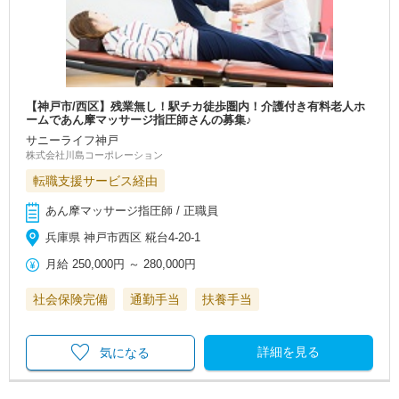
【神戸市/西区】残業無し！駅チカ徒歩圏内！介護付き有料老人ホ
ームであん摩マッサージ指圧師さんの募集♪
サニーライフ神戸
株式会社川島コーポレーション
転職支援サービス経由
あん摩マッサージ指圧師 / 正職員
兵庫県 神戸市西区 糀台4-20-1
月給
250,000円
～
280,000円
社会保険完備
通勤手当
扶養手当
詳細を見る
気になる