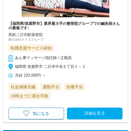
【福岡県/筑紫野市】業界最大手の整骨院グループでの鍼灸師さん
の募集です♪
西鉄二日市駅接骨院
株式会社ケイズグループ
転職支援サービス経由
あん摩マッサージ指圧師 / 正職員
福岡県 筑紫野市 二日市中央６丁目１－２
月給
233,000円
～
社会保険完備
通勤手当
扶養手当
18時までに退社可能
詳細を見る
気になる