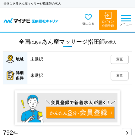
全国にあるあん摩マッサージ指圧師の求人
ログイン
気になる
メニュー
会員登録
全国
あん摩マッサージ指圧師
にある
の
求人
未選択
地域
変更
詳細
未選択
変更
条件
792
件