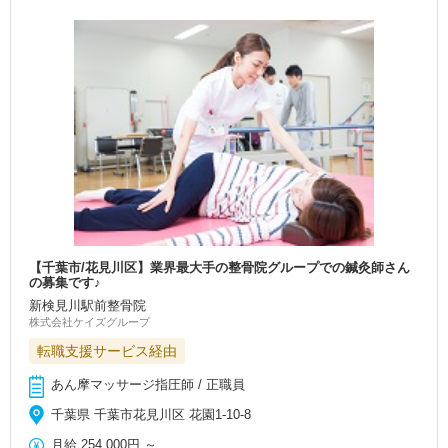
【千葉市/花見川区】業界最大手の整骨院グループでの鍼灸師さん
の募集です♪
新検見川駅前整骨院
株式会社ケイズグループ
転職支援サービス経由
あん摩マッサージ指圧師 / 正職員
千葉県 千葉市花見川区 花園1-10-8
月給
254,000円
～