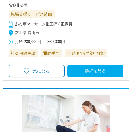
名称非公開
転職支援サービス経由
あん摩マッサージ指圧師 / 正職員
富山県 富山市
月給
230,000円
～
360,000円
社会保険完備
通勤手当
18時までに退社可能
詳細を見る
気になる