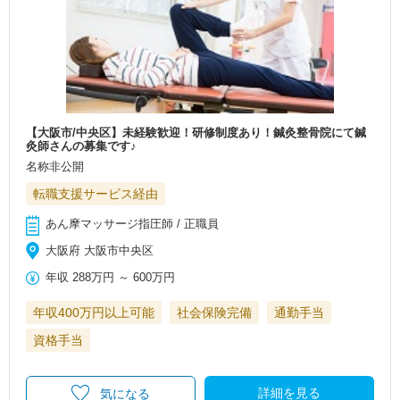
【大阪市/中央区】未経験歓迎！研修制度あり！鍼灸整骨院にて鍼
灸師さんの募集です♪
名称非公開
転職支援サービス経由
あん摩マッサージ指圧師 / 正職員
大阪府 大阪市中央区
年収
288万円
～
600万円
年収400万円以上可能
社会保険完備
通勤手当
資格手当
詳細を見る
気になる