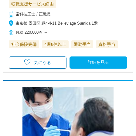
転職支援サービス経由
歯科技工士 / 正職員
東京都 墨田区 緑4‐4-11 Belleviage Sumida 1階
月給
220,000円
～
社会保険完備
4週8休以上
通勤手当
資格手当
詳細を見る
気になる