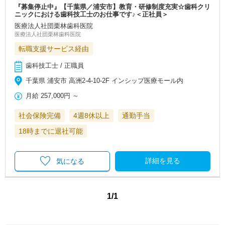
『募集停止中』【千葉県／浦安市】教育・研修制度充実☆歯科クリ
ニックにおける歯科技工士のお仕事です♪＜正社員＞
医療法人社団栗林歯科医院
医療法人社団栗林歯科医院
転職支援サービス経由
歯科技工士 / 正職員
千葉県 浦安市 高洲2-4-10-2F インシップ医療モール内
月給
257,000円
～
社会保険完備
4週8休以上
通勤手当
18時までに退社可能
詳細を見る
気になる
1/1