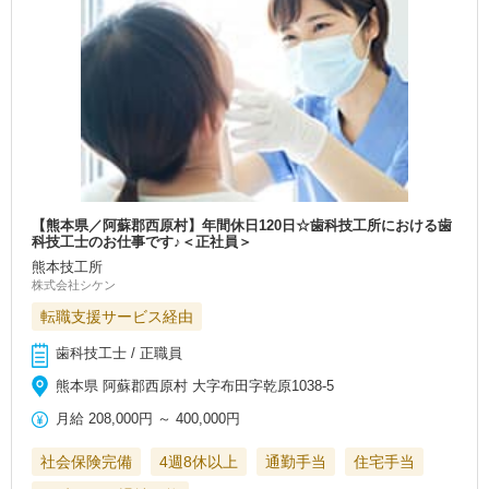
【熊本県／阿蘇郡西原村】年間休日120日☆歯科技工所における歯
科技工士のお仕事です♪＜正社員＞
熊本技工所
株式会社シケン
転職支援サービス経由
歯科技工士 / 正職員
熊本県 阿蘇郡西原村 大字布田字乾原1038-5
月給
208,000円
～
400,000円
社会保険完備
4週8休以上
通勤手当
住宅手当