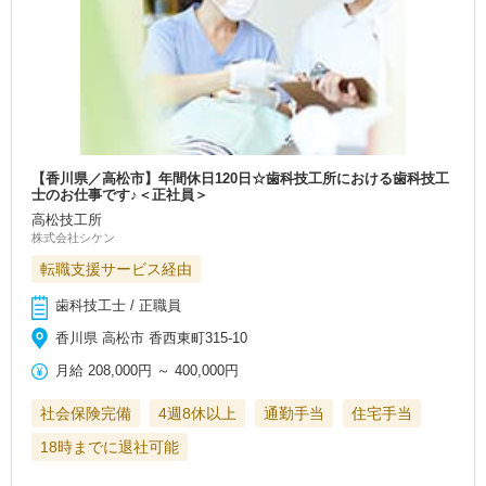
【香川県／高松市】年間休日120日☆歯科技工所における歯科技工
士のお仕事です♪＜正社員＞
高松技工所
株式会社シケン
転職支援サービス経由
歯科技工士 / 正職員
香川県 高松市 香西東町315-10
月給
208,000円
～
400,000円
社会保険完備
4週8休以上
通勤手当
住宅手当
18時までに退社可能