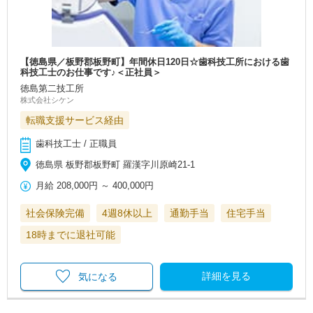
【徳島県／板野郡板野町】年間休日120日☆歯科技工所における歯
科技工士のお仕事です♪＜正社員＞
徳島第二技工所
株式会社シケン
転職支援サービス経由
歯科技工士 / 正職員
徳島県 板野郡板野町 羅漢字川原崎21-1
月給
208,000円
～
400,000円
社会保険完備
4週8休以上
通勤手当
住宅手当
18時までに退社可能
詳細を見る
気になる