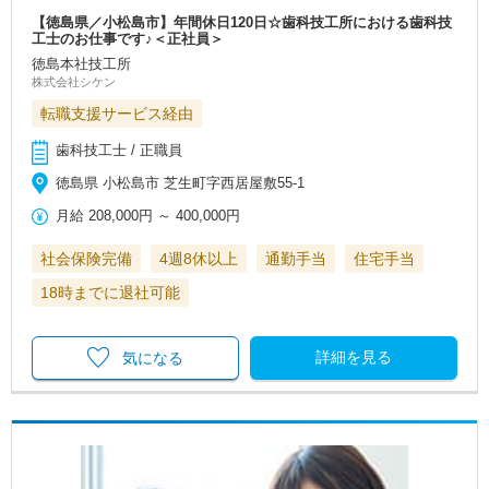
【徳島県／小松島市】年間休日120日☆歯科技工所における歯科技
工士のお仕事です♪＜正社員＞
徳島本社技工所
株式会社シケン
転職支援サービス経由
歯科技工士 / 正職員
徳島県 小松島市 芝生町字西居屋敷55-1
月給
208,000円
～
400,000円
社会保険完備
4週8休以上
通勤手当
住宅手当
18時までに退社可能
詳細を見る
気になる