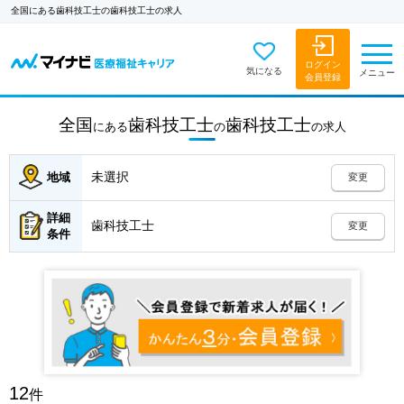
全国にある歯科技工士の歯科技工士の求人
ログイン
気になる
メニュー
会員登録
全国
歯科技工士
歯科技工士
にある
の
の
求人
未選択
地域
変更
詳細
歯科技工士
変更
条件
12
件