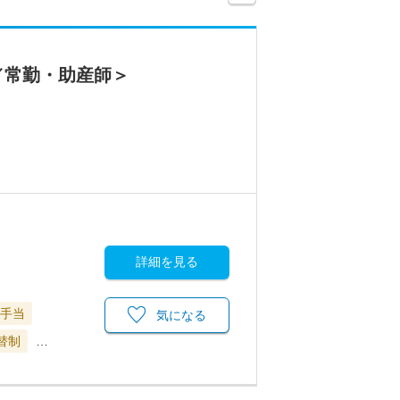
／常勤・助産師＞
詳細を見る
手当
気になる
替制
…