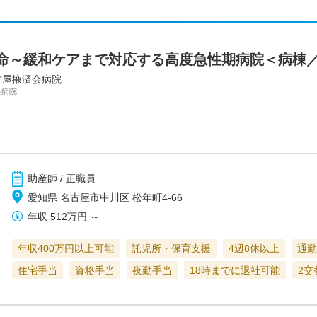
命～緩和ケアまで対応する高度急性期病院＜病棟
古屋掖済会病院
会病院
助産師 / 正職員
愛知県 名古屋市中川区 松年町4-66
年収
512万円
～
年収400万円以上可能
託児所・保育支援
4週8休以上
通勤
住宅手当
資格手当
夜勤手当
18時までに退社可能
2交