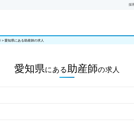
採
師
>
愛知県にある助産師の求人
愛知県
助産師
にある
の
求人