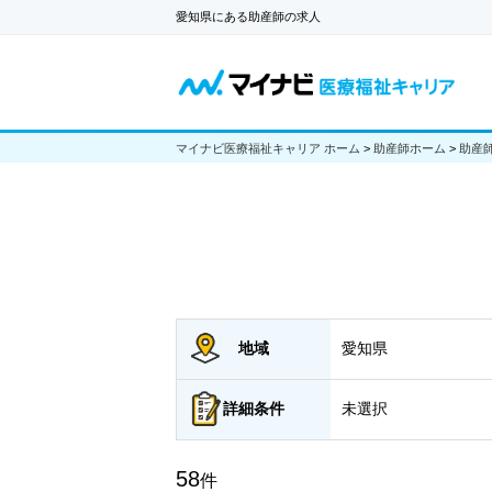
愛知県にある助産師の求人
マイナビ医療福祉キャリア ホーム
>
助産師ホーム
>
助産
地域
愛知県
詳細
条件
未選択
58
件