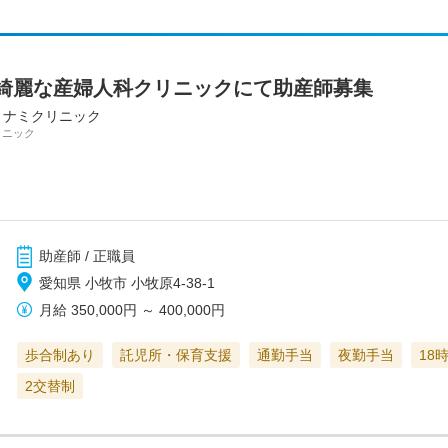
綺麗な産婦人科クリニックにて助産師募集
ミナミクリニック
リニック
助産師 / 正職員
愛知県 小牧市 小牧原4-38-1
月給
350,000円
～
400,000円
歩合制あり
託児所・保育支援
通勤手当
夜勤手当
18
2交替制