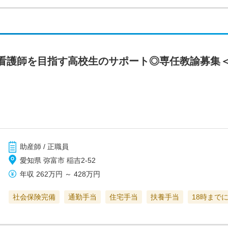
看護師を目指す高校生のサポート◎専任教諭募集
助産師 / 正職員
愛知県 弥富市 稲吉2-52
年収
262万円
～
428万円
社会保険完備
通勤手当
住宅手当
扶養手当
18時まで