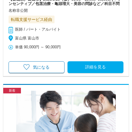
ンセンティブ／包茎治療・亀頭増大・美容の問診など／科目不問
名称非公開
転職支援サービス経由
医師 / パート・アルバイト
富山県 富山市
単価
90,000円
～
90,000円
詳細を見る
気になる
新着