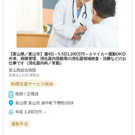
【富山県／富山市】週4日～5.5日1,200万円～☆マイカー通勤OK◎
外来、病棟管理、消化器内視鏡等の消化器領域検査・治療などのお
仕事です（消化器内科／常勤）
富山西総合病院
医療法人社団 藤聖会
転職支援サービス経由
医師 / 正職員
富山県 富山市 婦中町下轡田1019
年収
1,200万円
～
通勤手当