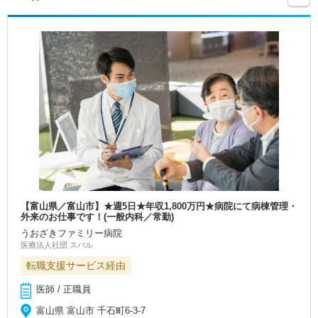
【富山県／富山市】★週5日★年収1,800万円★病院にて病棟管理・
外来のお仕事です！(一般内科／常勤)
うおざきファミリー病院
医療法人社団 スバル
転職支援サービス経由
医師 / 正職員
富山県 富山市 千石町6-3-7