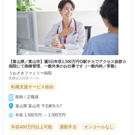
【富山県／富山市】週5日年収1,500万円◎駅チカでアクセス抜群☆
病院にて病棟管理、一般外来のお仕事です（一般内科／常勤）
うおざきファミリー病院
医療法人社団 スバル
転職支援サービス経由
医師 / 正職員
富山県 富山市 千石町6-3-7
年収
1,500万円
～
1,500万円
年収400万円以上可能
通勤手当
オンコールなし