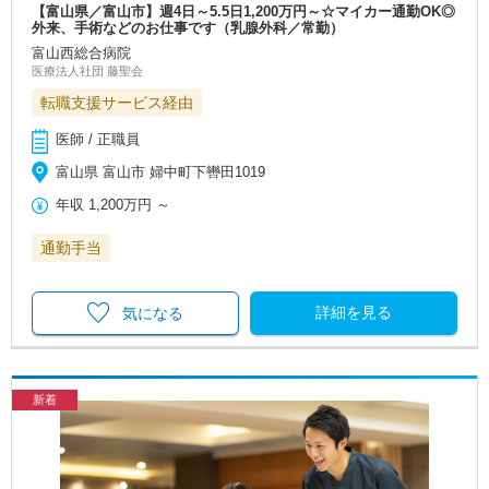
【富山県／富山市】週4日～5.5日1,200万円～☆マイカー通勤OK◎
外来、手術などのお仕事です（乳腺外科／常勤）
富山西総合病院
医療法人社団 藤聖会
転職支援サービス経由
医師 / 正職員
富山県 富山市 婦中町下轡田1019
年収
1,200万円
～
通勤手当
詳細を見る
気になる
新着