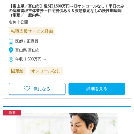
【富山県／富山市】週5日1500万円～◎オンコールなし！平日のみ
の病棟管理主体業務～住宅提供あり＆救急指定なしの慢性期病院
（常勤／一般内科）
名称非公開
転職支援サービス経由
医師 / 正職員
富山県 富山市
年収
1,500万円
～
固定給
オンコールなし
詳細を見る
気になる
新着