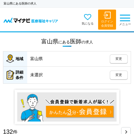
富山県にある医師の求人
ログイン
気になる
メニュー
会員登録
富山県
医師
にある
の
求人
富山県
地域
変更
詳細
未選択
変更
条件
132
件