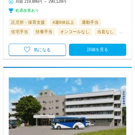
月給
219,886円
～
290,128円
処遇改善あり
託児所・保育支援
4週8休以上
通勤手当
住宅手当
扶養手当
オンコールなし
当直なし
…
詳細を見る
気になる