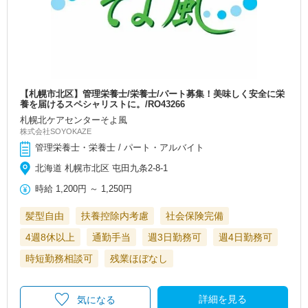
【札幌市北区】管理栄養士/栄養士/パート募集！美味しく安全に栄
養を届けるスペシャリストに。/RO43266
札幌北ケアセンターそよ風
株式会社SOYOKAZE
管理栄養士・栄養士 / パート・アルバイト
北海道 札幌市北区 屯田九条2-8-1
時給
1,200円
～
1,250円
髪型自由
扶養控除内考慮
社会保険完備
4週8休以上
通勤手当
週3日勤務可
週4日勤務可
時短勤務相談可
残業ほぼなし
詳細を見る
気になる