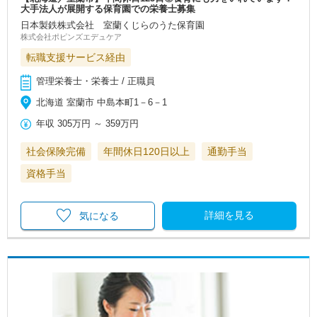
大手法人が展開する保育園での栄養士募集
日本製鉄株式会社 室蘭くじらのうた保育園
株式会社ポピンズエデュケア
転職支援サービス経由
管理栄養士・栄養士 / 正職員
北海道 室蘭市 中島本町1－6－1
年収
305万円
～
359万円
社会保険完備
年間休日120日以上
通勤手当
資格手当
詳細を見る
気になる