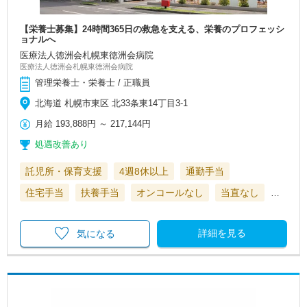
【栄養士募集】24時間365日の救急を支える、栄養のプロフェッシ
ョナルへ
医療法人徳洲会札幌東徳洲会病院
医療法人徳洲会札幌東徳洲会病院
管理栄養士・栄養士 / 正職員
北海道 札幌市東区 北33条東14丁目3-1
月給
193,888円
～
217,144円
処遇改善あり
託児所・保育支援
4週8休以上
通勤手当
住宅手当
扶養手当
オンコールなし
当直なし
…
詳細を見る
気になる