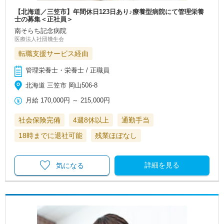
【北海道／三笠市】年間休日123日あり♪療養型病院にて管理栄養
士の募集＜正社員＞
南そらち記念病院
医療法人社団幾生会
転職支援サービス経由
管理栄養士・栄養士 / 正職員
北海道 三笠市 岡山506-8
月給
170,000円
～
215,000円
社会保険完備
4週8休以上
通勤手当
18時までに退社可能
残業ほぼなし
詳細を見る
気になる