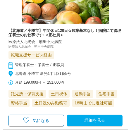
【北海道／小樽市】年間休日120日☆残業基本なし！病院にて管理
栄養士のお仕事です♪＜正社員＞
医療法人北光会 朝里中央病院
医療法人北光会 朝里中央病院
転職支援サービス経由
管理栄養士・栄養士 / 正職員
北海道 小樽市 新光1丁目21番5号
月給
199,000円
～
251,000円
託児所・保育支援
土日祝休
通勤手当
住宅手当
資格手当
土日祝のみ勤務可
18時までに退社可能
詳細を見る
気になる