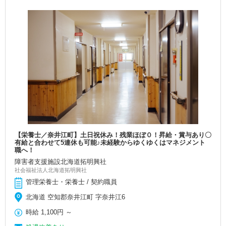
【栄養士／奈井江町】土日祝休み！残業ほぼ０！昇給・賞与あり〇
有給と合わせて5連休も可能♪未経験からゆくゆくはマネジメント
職へ！
障害者支援施設北海道拓明興社
社会福祉法人北海道拓明興社
管理栄養士・栄養士 / 契約職員
北海道 空知郡奈井江町 字奈井江6
時給
1,100円
～