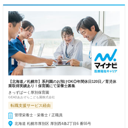
【北海道／札幌市】系列園のお預けOK◎年間休日120日／育児休
業取得実績あり！保育園にて栄養士募集
きっずぱーく厚別保育園
GEADあおぞらこども園株式会社
転職支援サービス経由
管理栄養士・栄養士 / 正職員
北海道 札幌市厚別区 厚別西4条2丁目6 番55号