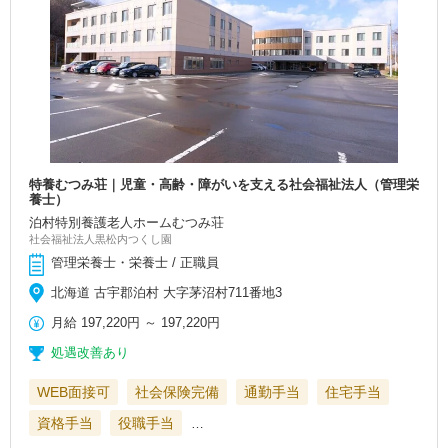
特養むつみ荘｜児童・高齢・障がいを支える社会福祉法人（管理栄
養士）
泊村特別養護老人ホームむつみ荘
社会福祉法人黒松内つくし園
管理栄養士・栄養士 / 正職員
北海道 古宇郡泊村 大字茅沼村711番地3
月給
197,220円
～
197,220円
処遇改善あり
WEB面接可
社会保険完備
通勤手当
住宅手当
資格手当
役職手当
…