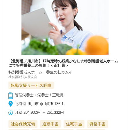
【北海道／旭川市】17時定時の残業少なし☆特別養護老人ホーム
にて管理栄養士の募集！＜正社員＞
特別養護老人ホーム 養生の杜カムイ
社会福祉法人慶友会
転職支援サービス経由
管理栄養士・栄養士 / 正職員
北海道 旭川市 永山町5‐136‐1
月給
204,902円
～
261,332円
社会保険完備
通勤手当
住宅手当
資格手当