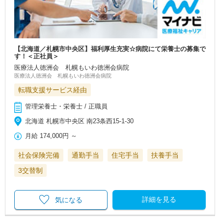
【北海道／札幌市中央区】福利厚生充実☆病院にて栄養士の募集で
す！＜正社員＞
医療法人徳洲会 札幌もいわ徳洲会病院
医療法人徳洲会 札幌もいわ徳洲会病院
転職支援サービス経由
管理栄養士・栄養士 / 正職員
北海道 札幌市中央区 南23条西15-1-30
月給
174,000円
～
社会保険完備
通勤手当
住宅手当
扶養手当
3交替制
詳細を見る
気になる