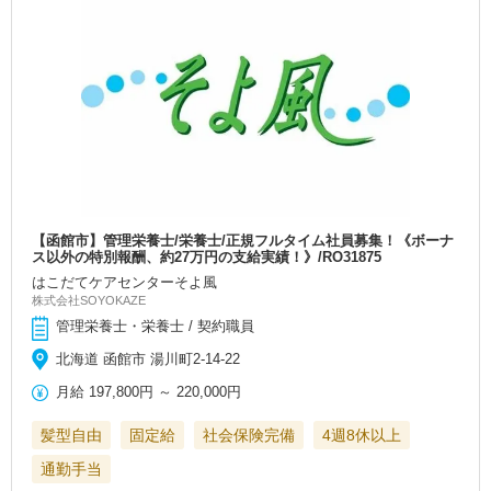
【函館市】管理栄養士/栄養士/正規フルタイム社員募集！《ボーナ
ス以外の特別報酬、約27万円の支給実績！》/RO31875
はこだてケアセンターそよ風
株式会社SOYOKAZE
管理栄養士・栄養士 / 契約職員
北海道 函館市 湯川町2-14-22
月給
197,800円
～
220,000円
髪型自由
固定給
社会保険完備
4週8休以上
通勤手当