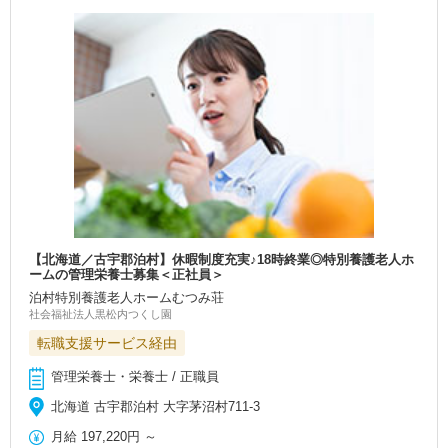
【北海道／古宇郡泊村】休暇制度充実♪18時終業◎特別養護老人ホ
ームの管理栄養士募集＜正社員＞
泊村特別養護老人ホームむつみ荘
社会福祉法人黒松内つくし園
転職支援サービス経由
管理栄養士・栄養士 / 正職員
北海道 古宇郡泊村 大字茅沼村711-3
月給
197,220円
～