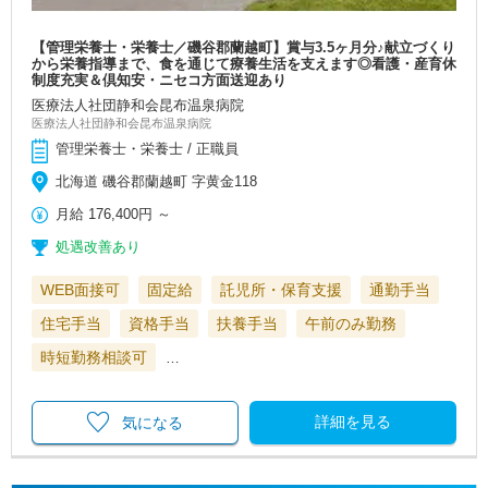
【管理栄養士・栄養士／磯谷郡蘭越町】賞与3.5ヶ月分♪献立づくり
から栄養指導まで、食を通じて療養生活を支えます◎看護・産育休
制度充実＆倶知安・ニセコ方面送迎あり
医療法人社団静和会昆布温泉病院
医療法人社団静和会昆布温泉病院
管理栄養士・栄養士 / 正職員
北海道 磯谷郡蘭越町 字黄金118
月給
176,400円
～
処遇改善あり
WEB面接可
固定給
託児所・保育支援
通勤手当
住宅手当
資格手当
扶養手当
午前のみ勤務
時短勤務相談可
…
詳細を見る
気になる