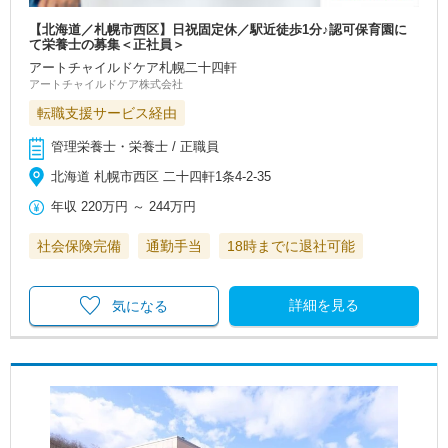
【北海道／札幌市西区】日祝固定休／駅近徒歩1分♪認可保育園に
て栄養士の募集＜正社員＞
アートチャイルドケア札幌二十四軒
アートチャイルドケア株式会社
転職支援サービス経由
管理栄養士・栄養士 / 正職員
北海道 札幌市西区 二十四軒1条4-2-35
年収
220万円
～
244万円
社会保険完備
通勤手当
18時までに退社可能
詳細を見る
気になる