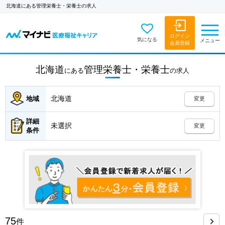
北海道にある管理栄養士・栄養士の求人
ログイン
気になる
メニュー
会員登録
北海道
管理栄養士・栄養士
にある
の
求人
北海道
地域
変更
詳細
未選択
変更
条件
75
件