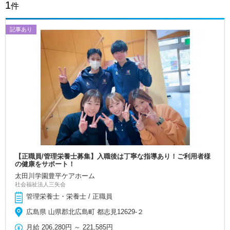
1
件
記事あり
【正職員/管理栄養士募集】入職後は丁寧な指導あり！ご利用者様
の健康をサポート！
太田川学園豊平ケアホーム
社会福祉法人三矢会
管理栄養士・栄養士 / 正職員
広島県 山県郡北広島町 都志見12629-２
月給
206,280円
～
221,585円