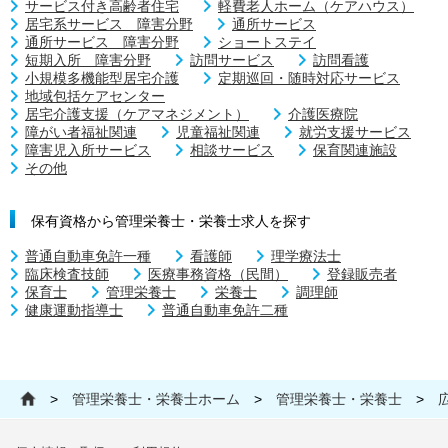
サービス付き高齢者住宅
軽費老人ホーム（ケアハウス）
居宅系サービス 障害分野
通所サービス
通所サービス 障害分野
ショートステイ
短期入所 障害分野
訪問サービス
訪問看護
小規模多機能型居宅介護
定期巡回・随時対応サービス
地域包括ケアセンター
居宅介護支援（ケアマネジメント）
介護医療院
障がい者福祉関連
児童福祉関連
就労支援サービス
障害児入所サービス
相談サービス
保育関連施設
その他
保有資格から管理栄養士・栄養士求人を探す
普通自動車免許一種
看護師
理学療法士
臨床検査技師
医療事務資格（民間）
登録販売者
保育士
管理栄養士
栄養士
調理師
健康運動指導士
普通自動車免許二種
>
管理栄養士・栄養士ホーム
>
管理栄養士・栄養士
>