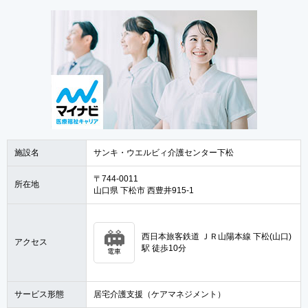
施設名
サンキ・ウエルビィ介護センター下松
〒744-0011
所在地
山口県 下松市 西豊井915-1
西日本旅客鉄道 ＪＲ山陽本線 下松(山口)
アクセス
駅 徒歩10分
電車
サービス形態
居宅介護支援（ケアマネジメント）