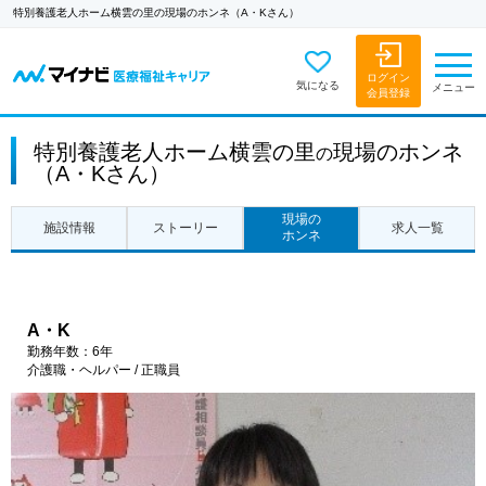
特別養護老人ホーム横雲の里の現場のホンネ（A・Kさん）
ログイン
気になる
メニュー
会員登録
特別養護老人ホーム横雲の里
現場のホンネ
の
（A・Kさん）
現場の
施設情報
ストーリー
求人一覧
ホンネ
A・K
勤務年数：6年
介護職・ヘルパー / 正職員