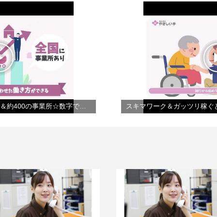
【会社紹介】☆年間休日124日＆約400の事業所☆数字で見るやさしい手