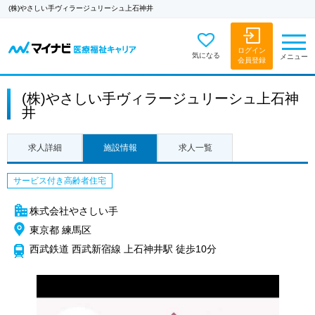
(株)やさしい手ヴィラージュリーシュ上石神井
ログイン
気になる
メニュー
会員登録
(株)やさしい手ヴィラージュリーシュ上石神
井
求人詳細
施設情報
求人一覧
サービス付き高齢者住宅
株式会社やさしい手
東京都 練馬区
西武鉄道 西武新宿線 上石神井駅 徒歩10分