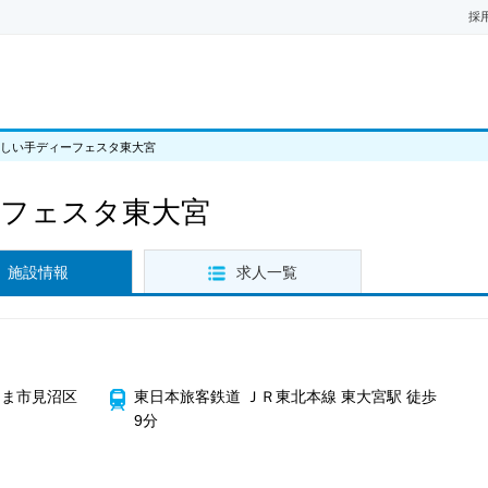
採
さしい手ディーフェスタ東大宮
ーフェスタ東大宮
施設情報
求人一覧
たま市見沼区
東日本旅客鉄道 ＪＲ東北本線 東大宮駅 徒歩
9分