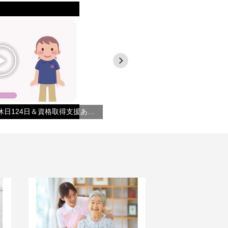
【サービス提供責任者】年間休日124日＆資格取得支援あり◎あなたもやさしい手で働こう！！