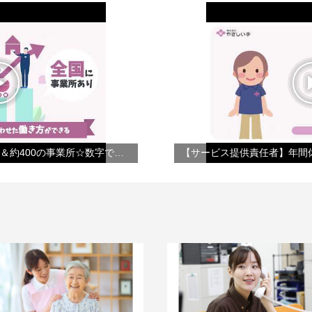
【会社紹介】☆年間休日124日＆約400の事業所☆数字で見るやさしい手