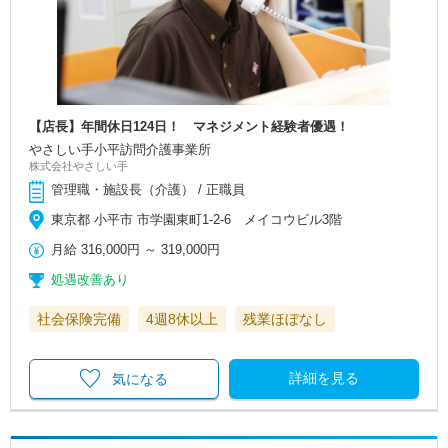
【店長】年間休日124日！ マネジメント経験者優遇！
やさしい手小平訪問介護事業所
株式会社やさしい手
管理職・施設長（介護） / 正職員
東京都 小平市 市学園東町1-2-6 メイコウビル3階
月給
316,000円
～
319,000円
処遇改善あり
社会保険完備
4週8休以上
残業ほぼなし
詳細を見る
気になる