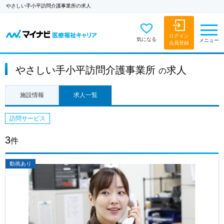
やさしい手小平訪問介護事業所の求人
ログイン
気になる
メニュー
会員登録
やさしい手小平訪問介護事業所
求人
の
施設情報
求人一覧
訪問サービス
3
件
動画あり