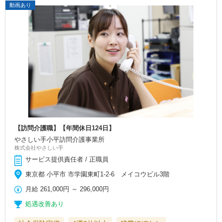
動画あり
【訪問介護職】【年間休日124日】
やさしい手小平訪問介護事業所
株式会社やさしい手
サービス提供責任者 / 正職員
東京都 小平市 市学園東町1-2-6 メイコウビル3階
月給
261,000円
～
296,000円
処遇改善あり