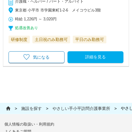
介護職・ヘルパー / パート・アルバイト
東京都 小平市 市学園東町1-2-6 メイコウビル3階
時給
1,226円
～
3,020円
処遇改善あり
研修制度
土日祝のみ勤務可
平日のみ勤務可
詳細を見る
気になる
やさ
>
施設を探す
>
やさしい手小平訪問介護事業所
>
個人情報の取扱い・利用規約
よくあるご質問