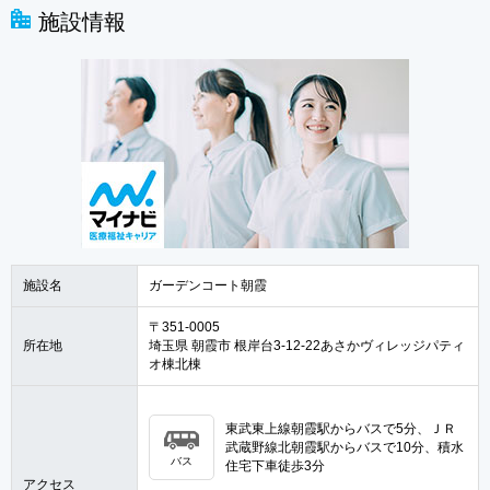
施設情報
施設名
ガーデンコート朝霞
〒351-0005
所在地
埼玉県 朝霞市 根岸台3-12-22あさかヴィレッジパティ
オ棟北棟
東武東上線朝霞駅からバスで5分、ＪＲ
武蔵野線北朝霞駅からバスで10分、積水
バス
住宅下車徒歩3分
アクセス