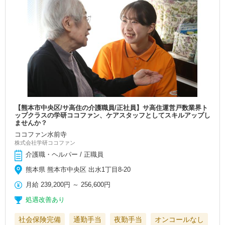
【熊本市中央区/サ高住の介護職員/正社員】サ高住運営戸数業界ト
ップクラスの学研ココファン、ケアスタッフとしてスキルアップし
ませんか？
ココファン水前寺
株式会社学研ココファン
介護職・ヘルパー / 正職員
熊本県 熊本市中央区 出水1丁目8-20
月給
239,200円
～
256,600円
処遇改善あり
社会保険完備
通勤手当
夜勤手当
オンコールなし