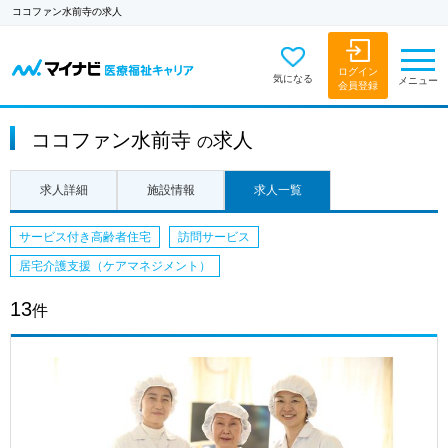
ココファン水前寺の求人
ログイン
気になる
メニュー
会員登録
ココファン水前寺
求人
の
求人詳細
施設情報
求人一覧
サービス付き高齢者住宅
訪問サービス
居宅介護支援（ケアマネジメント）
13
件