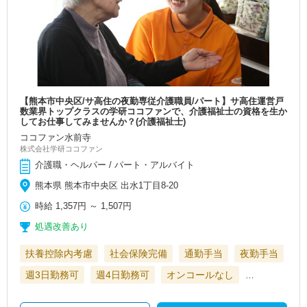
【熊本市中央区/サ高住の夜勤専従介護職員/パート】サ高住運営戸
数業界トップクラスの学研ココファンで、介護福祉士の資格を生か
してお仕事してみませんか？(介護福祉士)
ココファン水前寺
株式会社学研ココファン
介護職・ヘルパー / パート・アルバイト
熊本県 熊本市中央区 出水1丁目8-20
時給
1,357円
～
1,507円
処遇改善あり
扶養控除内考慮
社会保険完備
通勤手当
夜勤手当
週3日勤務可
週4日勤務可
オンコールなし
…