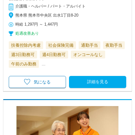
介護職・ヘルパー / パート・アルバイト
熊本県 熊本市中央区 出水1丁目8-20
時給
1,297円
～
1,447円
処遇改善あり
扶養控除内考慮
社会保険完備
通勤手当
夜勤手当
週3日勤務可
週4日勤務可
オンコールなし
午前のみ勤務
…
詳細を見る
気になる