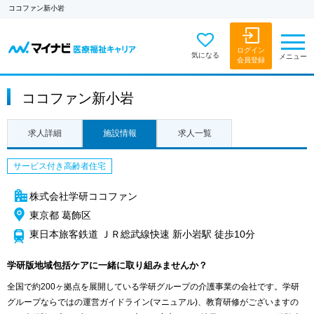
ココファン新小岩
ログイン
気になる
メニュー
会員登録
ココファン新小岩
求人詳細
施設情報
求人一覧
サービス付き高齢者住宅
株式会社学研ココファン
東京都 葛飾区
東日本旅客鉄道 ＪＲ総武線快速 新小岩駅 徒歩10分
学研版地域包括ケアに一緒に取り組みませんか？
全国で約200ヶ拠点を展開している学研グループの介護事業の会社です。学研
グループならではの運営ガイドライン(マニュアル)、教育研修がございますの