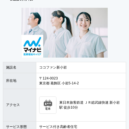
施設名
ココファン新小岩
〒124-0023
所在地
東京都 葛飾区 小岩5-14-2
東日本旅客鉄道 ＪＲ総武線快速 新小岩
アクセス
駅 徒歩10分
電車
サービス形態
サービス付き高齢者住宅