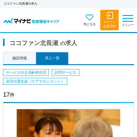
ココファン北長瀬の求人
ログイン
気になる
メニュー
会員登録
ココファン北長瀬
求人
の
施設情報
求人一覧
サービス付き高齢者住宅
訪問サービス
居宅介護支援（ケアマネジメント）
17
件