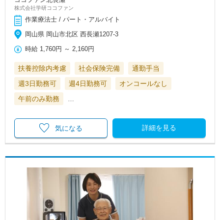
株式会社学研ココファン
作業療法士 / パート・アルバイト
岡山県 岡山市北区 西長瀬1207-3
時給
1,760円
～
2,160円
扶養控除内考慮
社会保険完備
通勤手当
週3日勤務可
週4日勤務可
オンコールなし
午前のみ勤務
…
詳細を見る
気になる