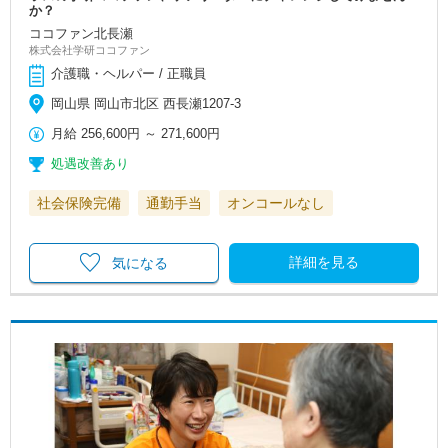
か？
ココファン北長瀬
株式会社学研ココファン
介護職・ヘルパー / 正職員
岡山県 岡山市北区 西長瀬1207-3
月給
256,600円
～
271,600円
処遇改善あり
社会保険完備
通勤手当
オンコールなし
詳細を見る
気になる