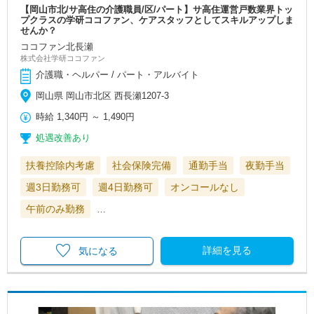
【岡山市北/サ高住の介護職員/区/パート】サ高住運営戸数業界トッ
プクラスの学研ココファン、ケアスタッフとしてスキルアップしま
せんか？
ココファン北長瀬
株式会社学研ココファン
介護職・ヘルパー / パート・アルバイト
岡山県 岡山市北区 西長瀬1207-3
時給
1,340円
～
1,490円
処遇改善あり
扶養控除内考慮
社会保険完備
通勤手当
夜勤手当
週3日勤務可
週4日勤務可
オンコールなし
午前のみ勤務
…
詳細を見る
気になる