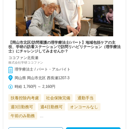
【岡山市北区/訪問看護の理学療法士/パート】地域包括ケアの主
役、学研の訪看ステーションで訪問リハビリテーション（理学療法
士）にチャレンジしてみませんか？
ココファン北長瀬
株式会社学研ココファン
理学療法士 / パート・アルバイト
岡山県 岡山市北区 西長瀬1207-3
時給
1,760円
～
2,160円
扶養控除内考慮
社会保険完備
通勤手当
週3日勤務可
週4日勤務可
オンコールなし
午前のみ勤務
…