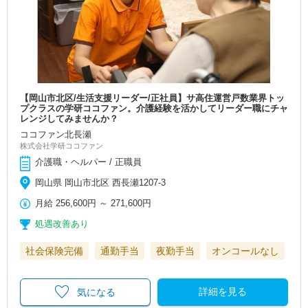
【岡山市北区/生活支援リーダー/正社員】サ高住運営戸数業界トッ
プクラスの学研ココファン。介護経験を活かしてリーダー職にチャ
レンジしてみませんか？
ココファン北長瀬
株式会社学研ココファン
介護職・ヘルパー / 正職員
岡山県 岡山市北区 西長瀬1207-3
月給
256,600円
～
271,600円
処遇改善あり
社会保険完備
通勤手当
夜勤手当
オンコールなし
詳細を見る
気になる