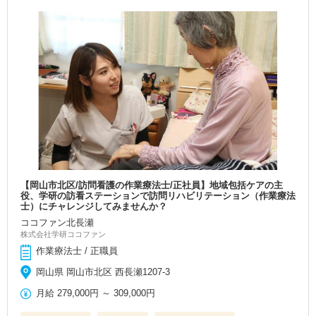
【岡山市北区/訪問看護の作業療法士/正社員】地域包括ケアの主
役、学研の訪看ステーションで訪問リハビリテーション（作業療法
士）にチャレンジしてみませんか？
ココファン北長瀬
株式会社学研ココファン
作業療法士 / 正職員
岡山県 岡山市北区 西長瀬1207-3
月給
279,000円
～
309,000円