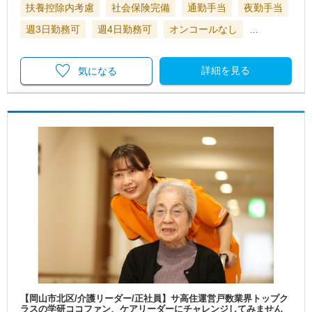
扶養控除内考慮
社会保険完備
通勤手当
夜勤手当
週3日勤務可
週4日勤務可
オンコールなし
…
詳細を見る
気になる
【岡山市北区/介護リーダー/正社員】サ高住運営戸数業界トップク
ラスの学研ココファン、ケアリーダーにチャレンジしてみません