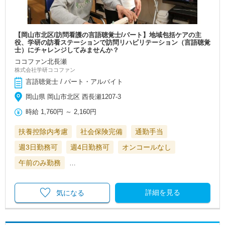
【岡山市北区/訪問看護の言語聴覚士/パート】地域包括ケアの主
役、学研の訪看ステーションで訪問リハビリテーション（言語聴覚
士）にチャレンジしてみませんか？
ココファン北長瀬
株式会社学研ココファン
言語聴覚士 / パート・アルバイト
岡山県 岡山市北区 西長瀬1207-3
時給
1,760円
～
2,160円
扶養控除内考慮
社会保険完備
通勤手当
週3日勤務可
週4日勤務可
オンコールなし
午前のみ勤務
…
詳細を見る
気になる