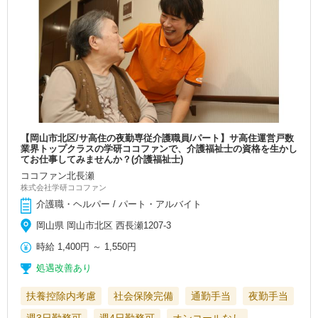
【岡山市北区/サ高住の夜勤専従介護職員/パート】サ高住運営戸数
業界トップクラスの学研ココファンで、介護福祉士の資格を生かし
てお仕事してみませんか？(介護福祉士)
ココファン北長瀬
株式会社学研ココファン
介護職・ヘルパー / パート・アルバイト
岡山県 岡山市北区 西長瀬1207-3
時給
1,400円
～
1,550円
処遇改善あり
扶養控除内考慮
社会保険完備
通勤手当
夜勤手当
週3日勤務可
週4日勤務可
オンコールなし