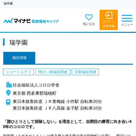
瑞学園
ログイン
気になる
メニュー
会員登録
瑞学園
施設情報
ショートステイ
障がい者福祉関連
児童福祉関連
社会福祉法人コロロ学舎
東京都 西多摩郡瑞穂町
東日本旅客鉄道 ＪＲ青梅線 小作駅 自転車20分
東日本旅客鉄道 ＪＲ八高線 金子駅 自転車10分
「誰ひとりとして排除しない」を理念として、自閉症の療育に向き合い4
0年のコロロです。