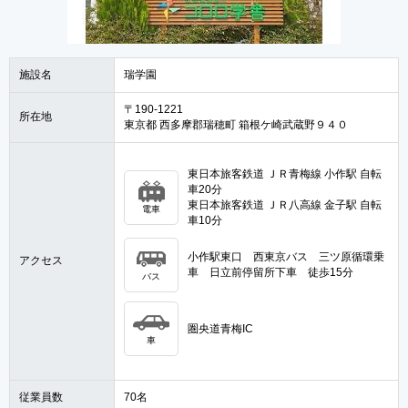
施設名
瑞学園
〒190-1221
所在地
東京都 西多摩郡瑞穂町 箱根ケ崎武蔵野９４０
東日本旅客鉄道 ＪＲ青梅線 小作駅 自転
車20分
東日本旅客鉄道 ＪＲ八高線 金子駅 自転
電車
車10分
小作駅東口 西東京バス 三ツ原循環乗
アクセス
車 日立前停留所下車 徒歩15分
バス
圏央道青梅IC
車
従業員数
70名