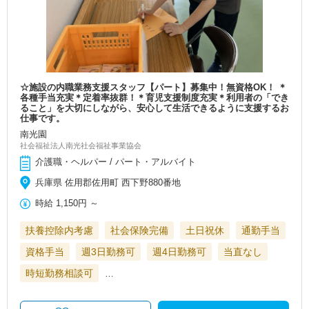
☆施設の内職業務支援スタッフ【パート】募集中！無資格OK！ ＊
各種手当充実＊定着率抜群！＊育児支援制度充実＊利用者の「でき
ること」を大切にしながら、安心して生活できるように支援するお
仕事です。
南光園
社会福祉法人南光社会福祉事業協会
介護職・ヘルパー / パート・アルバイト
兵庫県 佐用郡佐用町 西下野880番地
時給
1,150円
～
扶養控除内考慮
社会保険完備
土日祝休
通勤手当
資格手当
週3日勤務可
週4日勤務可
当直なし
時短勤務相談可
…