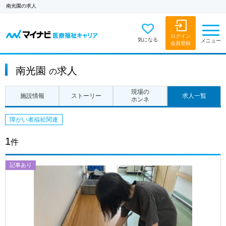
南光園の求人
ログイン
気になる
メニュー
会員登録
南光園
求人
の
現場の
施設情報
ストーリー
求人一覧
ホンネ
障がい者福祉関連
1
件
記事あり