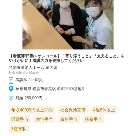
【看護師/日勤＋オンコール】「寄り添うこと」「支えること」を
やりがいに！看護の力を発揮してください
特別養護老人ホーム 緑の郷
社会福祉法人緑成会
看護師 / 正職員
神奈川県 横浜市青葉区 鉄町2075番地3
月給
280,000円
～
年収400万円以上可能
社会保険完備
4週8休以上
通勤手当
住宅手当
資格手当
扶養手当
3交替制