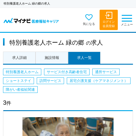
特別養護老人ホーム 緑の郷の求人
ログイン
気になる
メニュー
会員登録
特別養護老人ホーム 緑の郷
求人
の
求人詳細
施設情報
求人一覧
特別養護老人ホーム
サービス付き高齢者住宅
通所サービス
ショートステイ
訪問サービス
居宅介護支援（ケアマネジメント）
障がい者福祉関連
3
件