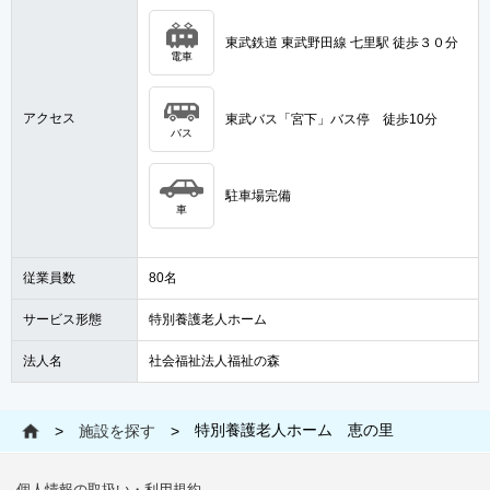
東武鉄道 東武野田線 七里駅 徒歩３０分
電車
アクセス
東武バス「宮下」バス停 徒歩10分
バス
駐車場完備
車
従業員数
80名
サービス形態
特別養護老人ホーム
法人名
社会福祉法人福祉の森
特別養護老人ホーム 恵の里
>
施設を探す
>
個人情報の取扱い・利用規約