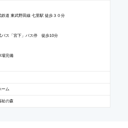
武鉄道 東武野田線 七里駅 徒歩３０分
武バス「宮下」バス停 徒歩10分
車場完備
ホーム
福祉の森