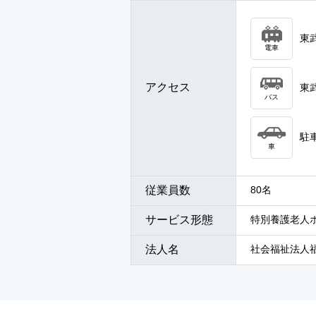
東
電車
アクセス
東
バス
駐
車
従業員数
80名
サービス形態
特別養護老人
法人名
社会福祉法人