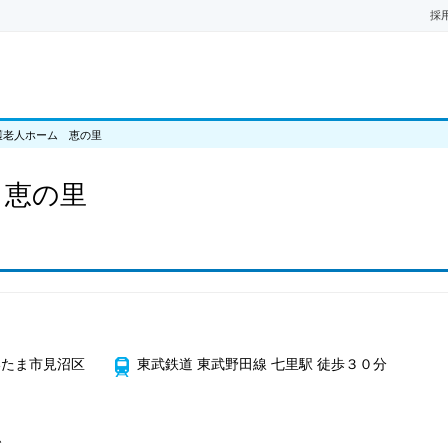
採
護老人ホーム 恵の里
 恵の里
いたま市見沼区
東武鉄道 東武野田線 七里駅 徒歩３０分
を