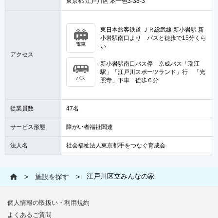
東京都 江戸川区 本一色3-38-3
東日本旅客鉄道 ＪＲ総武線 新小岩駅 新
小岩駅南口より バスと徒歩で15分くら
電車
い
アクセス
新小岩駅南口バス停 京成バス「瑞江
駅」「江戸川スポーツランド」行 「光
バス
照寺」下車 徒歩６分
従業員数
47名
サービス形態
障がい者福祉関連
法人名
社会福祉法人東京都手をつなぐ育成会
江戸川区立みんなの家
>
施設を探す
>
個人情報の取扱い・利用規約
よくあるご質問