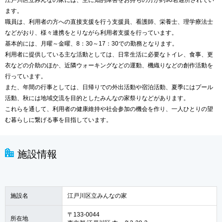
江戸川区立みんなの家には、主に知的障害をお持ちの方が約90名通所されてい
ます。
職員は、利用者の方への直接支援を行う支援員、看護師、栄養士、理学療法士
などがおり、様々連携をとりながら利用者支援を行っています。
基本的には、月曜～金曜、8：30～17：30での勤務となります。
利用者に提供している主な活動としては、日常生活に必要なトイレ、食事、更
衣などの介助のほか、近隣ウォーキングなどの運動、機織りなどの創作活動を
行っています。
また、年間の行事としては、日帰りでの外出活動や宿泊活動、夏季にはプール
活動、秋には地域交流を目的としたみんなの家祭りなどがあります。
これらを通して、利用者の健康維持や社会参加の機会を作り、一人ひとりの望
む暮らしに繋げる事を目指しています。
施設情報
施設名
江戸川区立みんなの家
〒133-0044
所在地