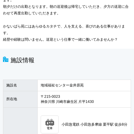
ます。
朝夕だけの出勤となります。朝の送迎後は帰宅していただき、夕方の送迎に合
わせて再度出勤していただきます。
かないばら苑にはあらゆるカタチで、人を支える、喜びのある仕事がありま
す。
経歴や経験は問いません。送迎という仕事で一緒に働いてみませんか？
施設情報
施設名
地域福祉センター金井原苑
〒215-0023
所在地
神奈川県 川崎市麻生区 片平1430
小田急電鉄 小田急多摩線 栗平駅 徒歩8分
電車