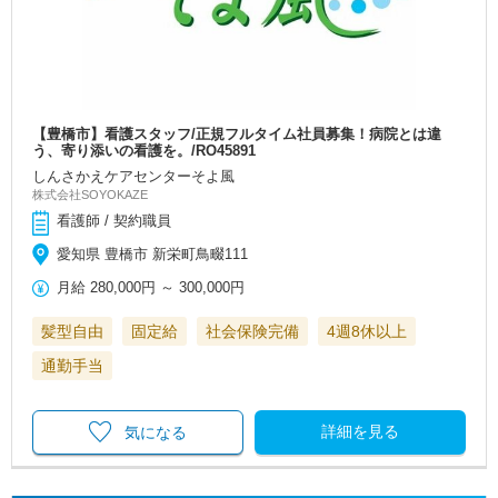
【豊橋市】看護スタッフ/正規フルタイム社員募集！病院とは違
う、寄り添いの看護を。/RO45891
しんさかえケアセンターそよ風
株式会社SOYOKAZE
看護師 / 契約職員
愛知県 豊橋市 新栄町鳥畷111
月給
280,000円
～
300,000円
髪型自由
固定給
社会保険完備
4週8休以上
通勤手当
詳細を見る
気になる