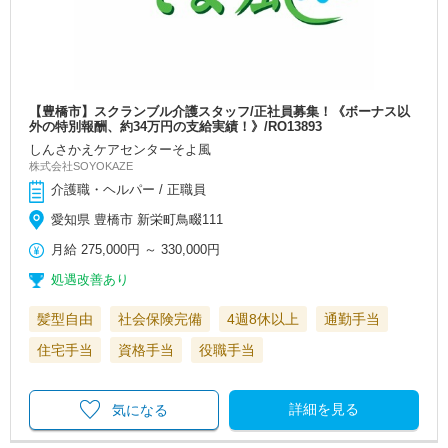
【豊橋市】スクランブル介護スタッフ/正社員募集！《ボーナス以
外の特別報酬、約34万円の支給実績！》/RO13893
しんさかえケアセンターそよ風
株式会社SOYOKAZE
介護職・ヘルパー / 正職員
愛知県 豊橋市 新栄町鳥畷111
月給
275,000円
～
330,000円
処遇改善あり
髪型自由
社会保険完備
4週8休以上
通勤手当
住宅手当
資格手当
役職手当
詳細を見る
気になる