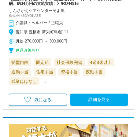
酬、約34万円の支給実績！》/RO44916
しんさかえケアセンターそよ風
株式会社SOYOKAZE
介護職・ヘルパー / 正職員
愛知県 豊橋市 新栄町鳥畷111
月給
270,000円
～
300,000円
処遇改善あり
髪型自由
固定給
社会保険完備
4週8休以上
通勤手当
住宅手当
資格手当
夜勤手当
残業ほぼなし
…
詳細を見る
気になる