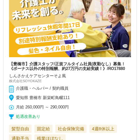
【豊橋市】介護スタッフ/正規フルタイム社員(夜勤なし）募集！
《ボーナス以外の特別報酬、約27万円の支給実績！》/RO17880
しんさかえケアセンターそよ風
株式会社SOYOKAZE
介護職・ヘルパー / 契約職員
愛知県 豊橋市 新栄町鳥畷111
月給
260,000円
～
290,000円
処遇改善あり
髪型自由
固定給
社会保険完備
4週8休以上
通勤手当
残業ほぼなし