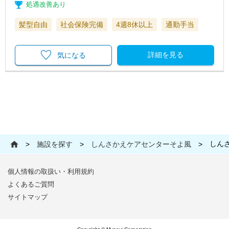
処遇改善あり
髪型自由
社会保険完備
4週8休以上
通勤手当
詳細を見る
気になる
しん
>
施設を探す
>
しんさかえケアセンターそよ風
>
個人情報の取扱い・利用規約
よくあるご質問
サイトマップ