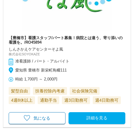
【豊橋市】看護スタッフ/パート募集！病院とは違う、寄り添いの
看護を。/RO45894
しんさかえケアセンターそよ風
株式会社SOYOKAZE
准看護師 / パート・アルバイト
愛知県 豊橋市 新栄町鳥畷111
時給
1,700円
～
2,000円
髪型自由
扶養控除内考慮
社会保険完備
4週8休以上
通勤手当
週3日勤務可
週4日勤務可
詳細を見る
気になる