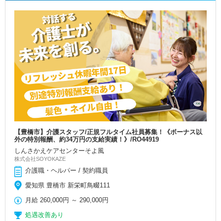
【豊橋市】介護スタッフ/正規フルタイム社員募集！《ボーナス以
外の特別報酬、約34万円の支給実績！》/RO44919
しんさかえケアセンターそよ風
株式会社SOYOKAZE
介護職・ヘルパー / 契約職員
愛知県 豊橋市 新栄町鳥畷111
月給
260,000円
～
290,000円
処遇改善あり