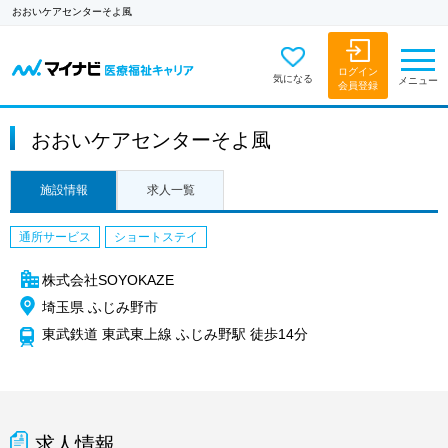
おおいケアセンターそよ風
ログイン
気になる
メニュー
会員登録
おおいケアセンターそよ風
施設情報
求人一覧
通所サービス
ショートステイ
株式会社SOYOKAZE
埼玉県 ふじみ野市
東武鉄道 東武東上線 ふじみ野駅 徒歩14分
求人情報