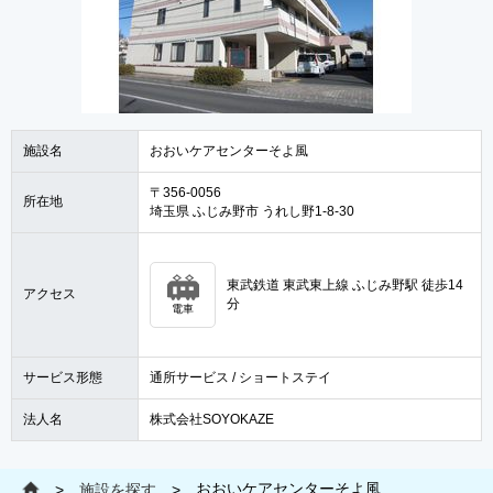
施設名
おおいケアセンターそよ風
〒356-0056
所在地
埼玉県 ふじみ野市 うれし野1-8-30
東武鉄道 東武東上線 ふじみ野駅 徒歩14
アクセス
分
電車
サービス形態
通所サービス / ショートステイ
法人名
株式会社SOYOKAZE
おおいケアセンターそよ風
>
施設を探す
>