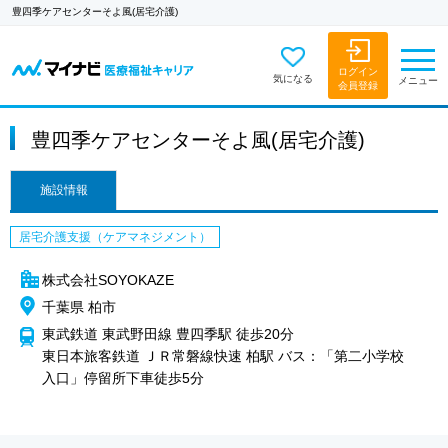
豊四季ケアセンターそよ風(居宅介護)
ログイン
気になる
メニュー
会員登録
豊四季ケアセンターそよ風(居宅介護)
施設情報
居宅介護支援（ケアマネジメント）
株式会社SOYOKAZE
千葉県 柏市
東武鉄道 東武野田線 豊四季駅 徒歩20分
東日本旅客鉄道 ＪＲ常磐線快速 柏駅 バス：「第二小学校
入口」停留所下車徒歩5分