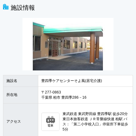
施設情報
施設名
豊四季ケアセンターそよ風(居宅介護)
〒277-0863
所在地
千葉県 柏市 豊四季286－16
東武鉄道 東武野田線 豊四季駅 徒歩20分
東日本旅客鉄道 ＪＲ常磐線快速 柏駅 バ
アクセス
ス：「第二小学校入口」停留所下車徒歩
電車
5分