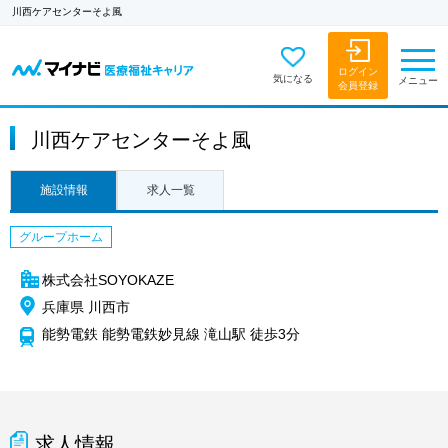
川西ケアセンターそよ風
ログイン
気になる
メニュー
会員登録
川西ケアセンターそよ風
施設情報
求人一覧
グループホーム
株式会社SOYOKAZE
兵庫県 川西市
能勢電鉄 能勢電鉄妙見線 滝山駅 徒歩3分
求人情報