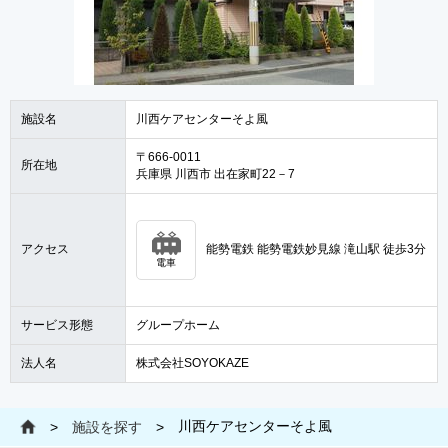
施設名
川西ケアセンターそよ風
〒666-0011
所在地
兵庫県 川西市 出在家町22－7
アクセス
能勢電鉄 能勢電鉄妙見線 滝山駅 徒歩3分
電車
サービス形態
グループホーム
法人名
株式会社SOYOKAZE
川西ケアセンターそよ風
>
施設を探す
>