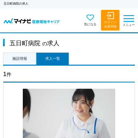
五日町病院の求人
ログイン
気になる
メニュー
会員登録
五日町病院
求人
の
施設情報
求人一覧
1
件