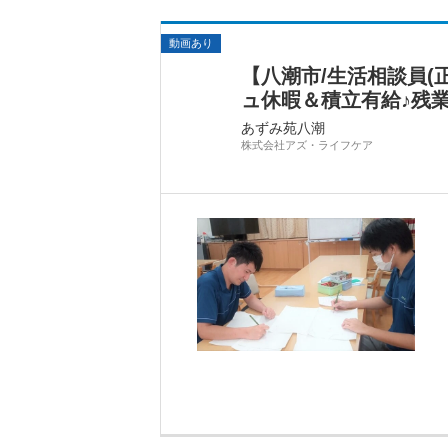
動画あり
【八潮市/生活相談員(
ュ休暇＆積立有給♪残
あずみ苑八潮
株式会社アズ・ライフケア