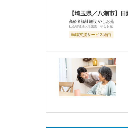
【埼玉県／八潮市】日
高齢者福祉施設 やしお苑
社会福祉法人名栗園 やしお苑
転職支援サービス経由