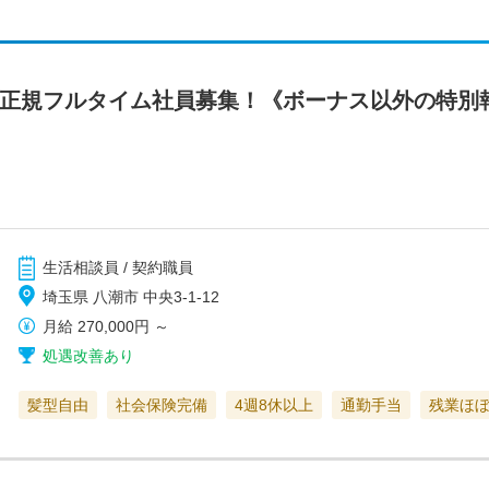
/正規フルタイム社員募集！《ボーナス以外の特別
生活相談員 / 契約職員
埼玉県 八潮市 中央3-1-12
月給
270,000円
～
処遇改善あり
髪型自由
社会保険完備
4週8休以上
通勤手当
残業ほ