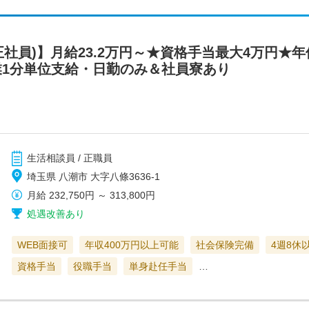
正社員)】月給23.2万円～★資格手当最大4万円★年
業1分単位支給・日勤のみ＆社員寮あり
生活相談員 / 正職員
埼玉県 八潮市 大字八條3636-1
月給
232,750円
～
313,800円
処遇改善あり
WEB面接可
年収400万円以上可能
社会保険完備
4週8休
資格手当
役職手当
単身赴任手当
…