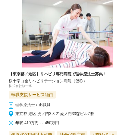
【東京都／港区】リハビリ専門病院で理学療法士募集！
桜十字白金リハビリテーション病院（仮称）
株式会社桜十字
転職支援サービス経由
理学療法士 / 正職員
東京都 港区 虎ノ門3-8-21虎ノ門33森ビル7階
年収
410万円
～
450万円
年収400万円以上可能
社会保険完備
4週8休以上