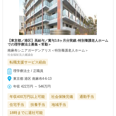
【東京都／港区】高給与／賞与3.8ヶ月分実績♪特別養護老人ホーム
での理学療法士募集＜常勤＞
南麻布シニアガーデンアリス＜特別養護老人ホーム＞
社会福祉法人健誠会
転職支援サービス経由
理学療法士 / 正職員
東京都 港区 南麻布4-6-13
年収
422万円
～
546万円
年収400万円以上可能
社会保険完備
通勤手当
住宅手当
扶養手当
地域手当
18時までに退社可能