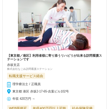
【東京都／港区】利用者様に寄り添うリハビリが出来る訪問看護ス
テーションです
赤坂支店
株式会社なごみ訪問看護ステーション
転職支援サービス経由
理学療法士 / 正職員
東京都 港区 赤坂2-17-65-吉葉ビル102号
年収
420万円
～
WEB面接可
年収400万円以上可能
社会保険完備