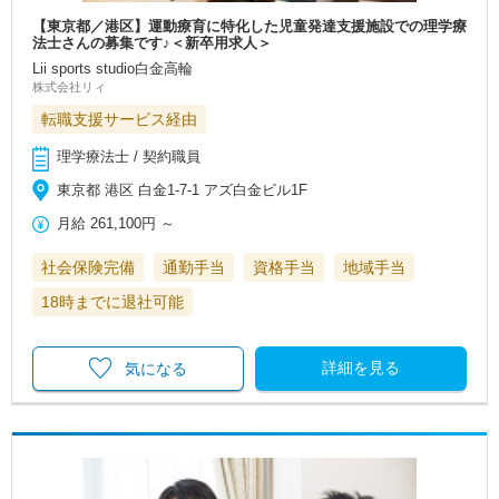
【東京都／港区】運動療育に特化した児童発達支援施設での理学療
法士さんの募集です♪＜新卒用求人＞
Lii sports studio白金高輪
株式会社リィ
転職支援サービス経由
理学療法士 / 契約職員
東京都 港区 白金1‐7‐1 アズ白金ビル1F
月給
261,100円
～
社会保険完備
通勤手当
資格手当
地域手当
18時までに退社可能
詳細を見る
気になる