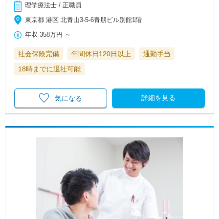
理学療法士 / 正職員
東京都 港区 北青山3-5-6青朋ビル別館1階
年収
358万円
～
社会保険完備
年間休日120日以上
通勤手当
18時までに退社可能
詳細を見る
気になる