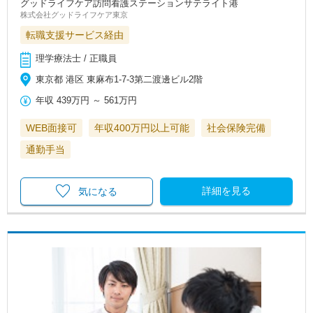
グッドライフケア訪問看護ステーションサテライト港
株式会社グッドライフケア東京
転職支援サービス経由
理学療法士 / 正職員
東京都 港区 東麻布1-7-3第二渡邊ビル2階
年収
439万円
～
561万円
WEB面接可
年収400万円以上可能
社会保険完備
通勤手当
詳細を見る
気になる