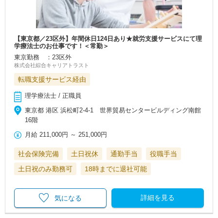
【東京都／23区外】年間休日124日あり★就労支援サービスにて理
学療法士のお仕事です！＜常勤＞
東京勤務 ：23区外
株式会社綜合キャリアトラスト
転職支援サービス経由
理学療法士 / 正職員
東京都 港区 浜松町2-4-1 世界貿易センタービルディング南館
16階
月給
211,000円
～
251,000円
社会保険完備
土日祝休
通勤手当
役職手当
土日祝のみ勤務可
18時までに退社可能
詳細を見る
気になる