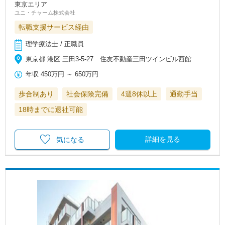
東京エリア
ユニ・チャーム株式会社
転職支援サービス経由
理学療法士 / 正職員
東京都 港区 三田3-5-27 住友不動産三田ツインビル西館
年収
450万円
～
650万円
歩合制あり
社会保険完備
4週8休以上
通勤手当
18時までに退社可能
詳細を見る
気になる