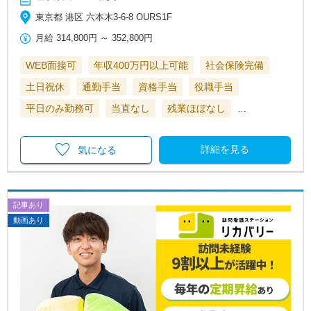
東京都 港区 六本木3-6-8 OURS1F
月給
314,800円
～
352,800円
WEB面接可
年収400万円以上可能
社会保険完備
土日祝休
通勤手当
資格手当
役職手当
平日のみ勤務可
当直なし
残業ほぼなし
…
詳細を見る
気になる
記事あり
動画あり