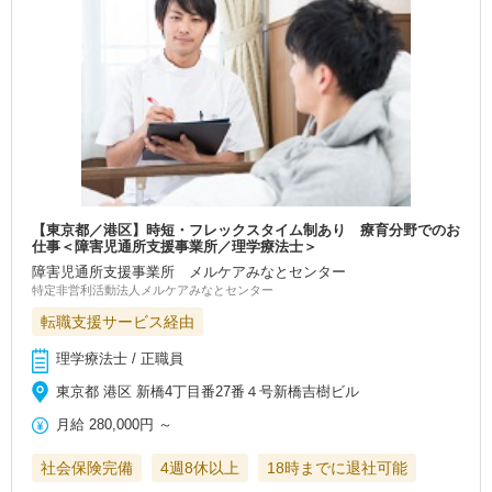
【東京都／港区】時短・フレックスタイム制あり 療育分野でのお
仕事＜障害児通所支援事業所／理学療法士＞
障害児通所支援事業所 メルケアみなとセンター
特定非営利活動法人メルケアみなとセンター
転職支援サービス経由
理学療法士 / 正職員
東京都 港区 新橋4丁目番27番４号新橋吉樹ビル
月給
280,000円
～
社会保険完備
4週8休以上
18時までに退社可能