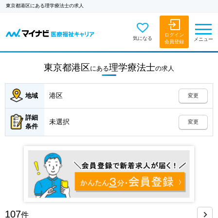
東京都港区にある理学療法士の求人
ログイン
気になる
メニュー
会員登録
東京都港区
理学療法士
にある
の
求人
港区
地域
変更
詳細
未選択
変更
条件
107
件