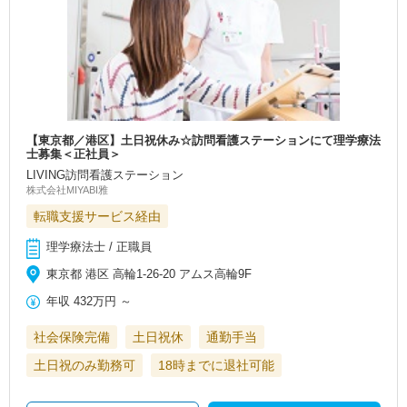
【東京都／港区】土日祝休み☆訪問看護ステーションにて理学療法
士募集＜正社員＞
LIVING訪問看護ステーション
株式会社MIYABI雅
転職支援サービス経由
理学療法士 / 正職員
東京都 港区 高輪1-26-20 アムス高輪9F
年収
432万円
～
社会保険完備
土日祝休
通勤手当
土日祝のみ勤務可
18時までに退社可能