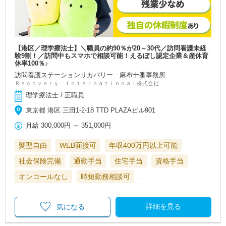
【港区／理学療法士】＼職員の約90％が20～30代／訪問看護未経
験9割！／訪問中もスマホで相談可能！えるぼし認定企業＆産休育
休率100％♪
訪問看護ステーションリカバリー 麻布十番事務所
Ｒｅｃｏｖｅｒｙ Ｉｎｔｅｒｎａｔｉｏｎａｌ株式会社
理学療法士 / 正職員
東京都 港区 三田1-2-18 TTD PLAZAビル901
月給
300,000円
～
351,000円
髪型自由
WEB面接可
年収400万円以上可能
社会保険完備
通勤手当
住宅手当
資格手当
オンコールなし
時短勤務相談可
…
詳細を見る
気になる