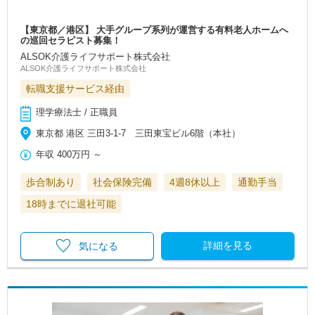
【東京都／港区】 大手グループ系列が運営する有料老人ホームへ
の巡回セラピスト募集！
ALSOK介護ライフサポート株式会社
ALSOK介護ライフサポート株式会社
転職支援サービス経由
理学療法士 / 正職員
東京都 港区 三田3-1-7 三田東宝ビル6階（本社）
年収
400万円
～
歩合制あり
社会保険完備
4週8休以上
通勤手当
18時までに退社可能
詳細を見る
気になる