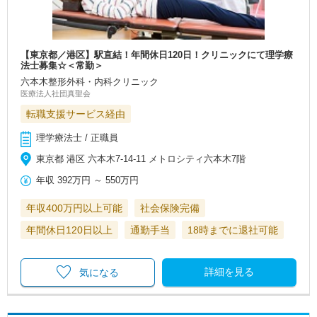
【東京都／港区】駅直結！年間休日120日！クリニックにて理学療
法士募集☆＜常勤＞
六本木整形外科・内科クリニック
医療法人社団真聖会
転職支援サービス経由
理学療法士 / 正職員
東京都 港区 六本木7-14-11 メトロシティ六本木7階
年収
392万円
～
550万円
年収400万円以上可能
社会保険完備
年間休日120日以上
通勤手当
18時までに退社可能
詳細を見る
気になる