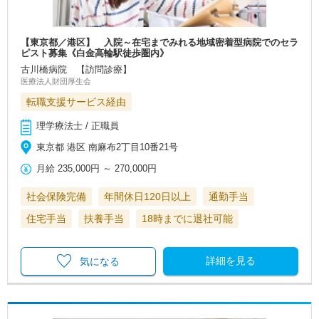
【東京都／港区】 入院～在宅までみれる地域密着型病院でのセラ
ピスト募集《白金高輪駅徒歩圏内》
古川橋病院 【訪問診療】
医療法人財団厚生会
転職支援サービス経由
理学療法士 / 正職員
東京都 港区 南麻布2丁目10番21号
月給
235,000円
～
270,000円
社会保険完備
年間休日120日以上
通勤手当
住宅手当
扶養手当
18時までに退社可能
詳細を見る
気になる