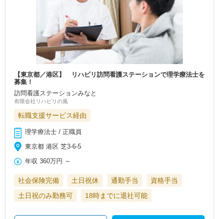
【東京都／港区】 リハビリ訪問看護ステーションで理学療法士を
募集！
訪問看護ステーションみなと
有限会社リハビリの風
転職支援サービス経由
理学療法士 / 正職員
東京都 港区 芝3-6-5
年収
360万円
～
社会保険完備
土日祝休
通勤手当
資格手当
土日祝のみ勤務可
18時までに退社可能