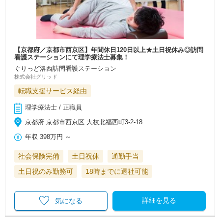
【京都府／京都市西京区】年間休日120日以上★土日祝休み◎訪問
看護ステーションにて理学療法士募集！
ぐりっど洛西訪問看護ステーション
株式会社グリッド
転職支援サービス経由
理学療法士 / 正職員
京都府 京都市西京区 大枝北福西町3-2-18
年収
398万円
～
社会保険完備
土日祝休
通勤手当
土日祝のみ勤務可
18時までに退社可能
詳細を見る
気になる