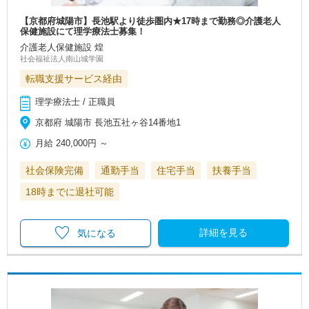
【京都府城陽市】長池駅より徒歩圏内★17時まで勤務◎介護老人
保健施設にて理学療法士募集！
介護老人保健施設 煌
社会福祉法人南山城学園
転職支援サービス経由
理学療法士 / 正職員
京都府 城陽市 長池五社ヶ谷14番地1
月給
240,000円
～
社会保険完備
通勤手当
住宅手当
扶養手当
18時までに退社可能
詳細を見る
気になる