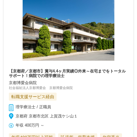
【京都府／京都市】賞与4.4ヶ月実績◎外来～在宅までをトータル
サポート！病院での理学療法士
京都博愛会病院
社会福祉法人京都博愛会 京都博愛会病院
転職支援サービス経由
理学療法士 / 正職員
京都府 京都市北区 上賀茂ケシ山１
年収
400万円
～