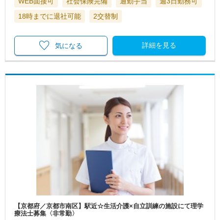
WEB面接可
社会保険完備
通勤手当
週3日勤務可
18時までに退社可能
2交替制
詳細を見る
気になる
【京都府／京都市南区】駅近☆生活介護×自立訓練の施設にて理学
療法士募集〈非常勤〉