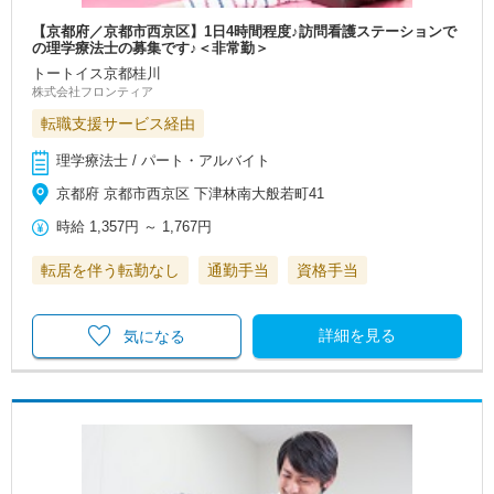
【京都府／京都市西京区】1日4時間程度♪訪問看護ステーションで
の理学療法士の募集です♪＜非常勤＞
トートイス京都桂川
株式会社フロンティア
転職支援サービス経由
理学療法士 / パート・アルバイト
京都府 京都市西京区 下津林南大般若町41
時給
1,357円
～
1,767円
転居を伴う転勤なし
通勤手当
資格手当
詳細を見る
気になる