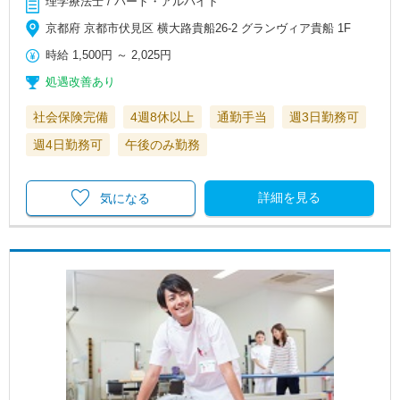
理学療法士 / パート・アルバイト
京都府 京都市伏見区 横大路貴船26-2 グランヴィア貴船 1F
時給
1,500円
～
2,025円
処遇改善あり
社会保険完備
4週8休以上
通勤手当
週3日勤務可
週4日勤務可
午後のみ勤務
詳細を見る
気になる