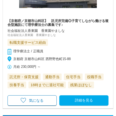
【京都府／京都市山科区】 託児所完備◎子育てしながら働ける複
合型施設にて理学療法士の募集です♪
社会福祉法人香東園 香東園やましな
社会福祉法人香東園 香東園やましな
転職支援サービス経由
理学療法士 / 正職員
京都府 京都市山科区 西野野色町15-88
月給
230,000円
～
託児所・保育支援
通勤手当
住宅手当
役職手当
扶養手当
18時までに退社可能
残業ほぼなし
詳細を見る
気になる