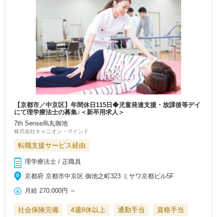
【京都市／中京区】年間休日115日◆児童発達支援・放課後等デイ
にて理学療法士の募集♪＜新卒用求人＞
7th Sense烏丸御池
株式会社キャニオン・マインド
転職支援サービス経由
理学療法士 / 正職員
京都府 京都市中京区 御池之町323 ミサワ京都ビル5F
月給
270,000円
～
社会保険完備
4週8休以上
通勤手当
資格手当