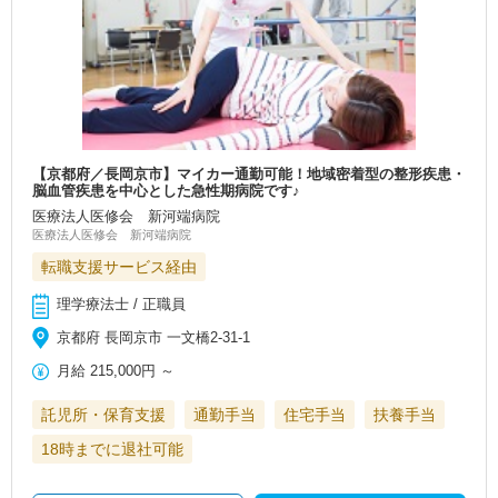
【京都府／長岡京市】マイカー通勤可能！地域密着型の整形疾患・
脳血管疾患を中心とした急性期病院です♪
医療法人医修会 新河端病院
医療法人医修会 新河端病院
転職支援サービス経由
理学療法士 / 正職員
京都府 長岡京市 一文橋2-31-1
月給
215,000円
～
託児所・保育支援
通勤手当
住宅手当
扶養手当
18時までに退社可能