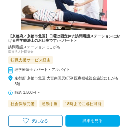
【京都府／京都市北区】日曜は固定休☆訪問看護ステーションにお
ける理学療法士のお仕事です♪＜パート＞
訪問看護ステーションにしがも
医療法人社団都会
転職支援サービス経由
理学療法士 / パート・アルバイト
京都府 京都市北区 大宮南田尻町59 医療福祉複合施設にしがも
3階
時給
1,500円
～
社会保険完備
通勤手当
18時までに退社可能
詳細を見る
気になる