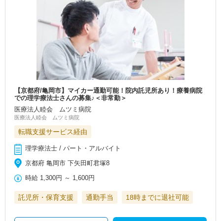
【京都府/亀岡市】マイカー通勤可能！院内託児所あり！療養病院
での理学療法士さんの募集♪＜非常勤＞
医療法人睦会 ムツミ病院
医療法人睦会 ムツミ病院
転職支援サービス経由
理学療法士 / パート・アルバイト
京都府 亀岡市 下矢田町君塚8
時給
1,300円
～
1,600円
託児所・保育支援
通勤手当
18時までに退社可能