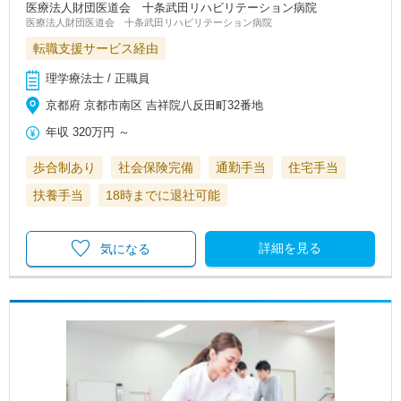
医療法人財団医道会 十条武田リハビリテーション病院
医療法人財団医道会 十条武田リハビリテーション病院
転職支援サービス経由
理学療法士 / 正職員
京都府 京都市南区 吉祥院八反田町32番地
年収
320万円
～
歩合制あり
社会保険完備
通勤手当
住宅手当
扶養手当
18時までに退社可能
詳細を見る
気になる