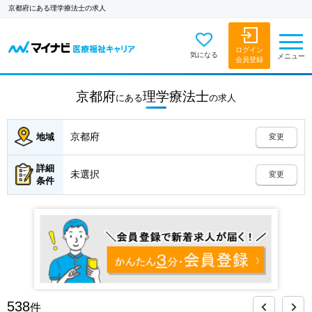
京都府にある理学療法士の求人
ログイン
気になる
メニュー
会員登録
京都府
理学療法士
にある
の
求人
京都府
地域
変更
詳細
未選択
変更
条件
538
件