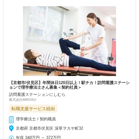
【京都市/伏見区】年間休日120日以上！駅チカ！訪問看護ステーシ
ョンで理学療法士さん募集＜契約社員＞
訪問看護ステーションにしむら
株式会社MIROKU
転職支援サービス経由
理学療法士 / 契約職員
京都府 京都市伏見区 深草ヲカヤ町32
年収
349万円
～
372万円