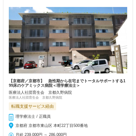
【京都府／京都市】 急性期から在宅までトータルサポートする1
99床のケアミックス病院＜理学療法士＞
医療法人社団育生会 京都久野病院
医療法人社団育生会 京都久野病院
転職支援サービス経由
理学療法士 / 正職員
京都府 京都市東山区 本町22丁目500番地
月給
239,000円
～
286,000円