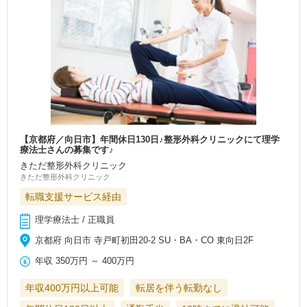
【京都府／向日市】年間休日130日♪整形外科クリニックにて理学
療法士さんの募集です♪
きただ整形外科クリニック
きただ整形外科クリニック
転職支援サービス経由
理学療法士 / 正職員
京都府 向日市 寺戸町初田20-2 SU・BA・CO 東向日2F
年収
350万円
～
400万円
年収400万円以上可能
転居を伴う転勤なし