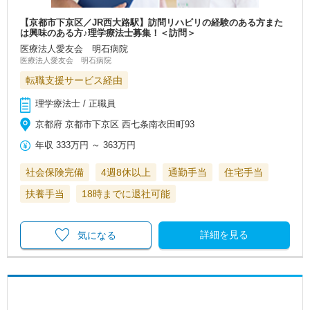
【京都市下京区／JR西大路駅】訪問リハビリの経験のある方また
は興味のある方♪理学療法士募集！＜訪問＞
医療法人愛友会 明石病院
医療法人愛友会 明石病院
転職支援サービス経由
理学療法士 / 正職員
京都府 京都市下京区 西七条南衣田町93
年収
333万円
～
363万円
社会保険完備
4週8休以上
通勤手当
住宅手当
扶養手当
18時までに退社可能
詳細を見る
気になる