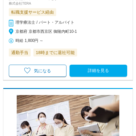
株式会社TERA
転職支援サービス経由
理学療法士 / パート・アルバイト
京都府 京都市西京区 御陵内町10‐1
時給
1,800円
～
通勤手当
18時までに退社可能
詳細を見る
気になる