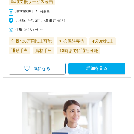
転職支援サービス経由
理学療法士 / 正職員
京都府 宇治市 小倉町西浦98
年収
369万円
～
年収400万円以上可能
社会保険完備
4週8休以上
通勤手当
資格手当
18時までに退社可能
詳細を見る
気になる