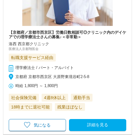
【京都府／京都市西京区】労働日数相談可◎クリニック内のデイケ
アでの理学療法士さんの募集♪＜非常勤＞
洛西 西京都クリニック
医療法人京都翔医会
転職支援サービス経由
理学療法士 / パート・アルバイト
京都府 京都市西京区 大原野東境谷町2-5-8
時給
1,800円
～
1,800円
社会保険完備
4週8休以上
通勤手当
18時までに退社可能
残業ほぼなし
詳細を見る
気になる