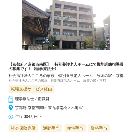
【京都府／京都市南区】 特別養護老人ホームにて機能訓練指導員
の募集です！《理学療法士》
社会福祉法人こころの家族 特別養護老人ホーム 故郷の家・京都
社会福祉法人こころの家族 特別養護老人ホーム 故郷の家・京都
転職支援サービス経由
理学療法士 / 正職員
京都府 京都市南区 東九条南松ノ木町47
年収
304万円
～
社会保険完備
通勤手当
住宅手当
資格手当