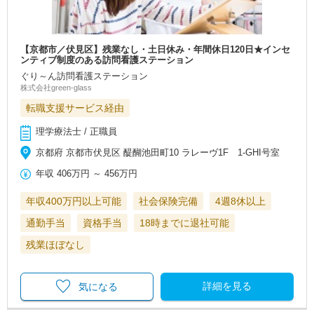
【京都市／伏見区】残業なし・土日休み・年間休日120日★インセ
ンティブ制度のある訪問看護ステーション
ぐり～ん訪問看護ステーション
株式会社green-glass
転職支援サービス経由
理学療法士 / 正職員
京都府 京都市伏見区 醍醐池田町10 ラレーヴ1F 1-GHI号室
年収
406万円
～
456万円
年収400万円以上可能
社会保険完備
4週8休以上
通勤手当
資格手当
18時までに退社可能
残業ほぼなし
詳細を見る
気になる