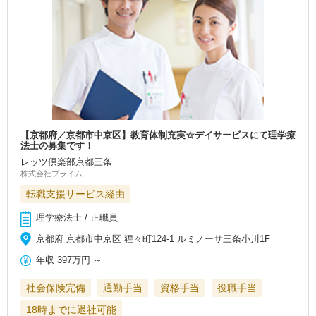
【京都府／京都市中京区】教育体制充実☆デイサービスにて理学療
法士の募集です！
レッツ倶楽部京都三条
株式会社プライム
転職支援サービス経由
理学療法士 / 正職員
京都府 京都市中京区 猩々町124-1 ルミノーサ三条小川1F
年収
397万円
～
社会保険完備
通勤手当
資格手当
役職手当
18時までに退社可能