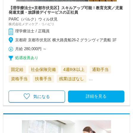
【理学療法士×京都市伏見区】スキルアップ可能！教育充実／児童
発達支援・放課後デイサービスの正社員
PARC（パルク）ウィル伏見
株式会社メディケア・リハビリ
理学療法士 / 正職員
京都府 京都市伏見区 横大路貴船26-2 グランヴィア貴船 1F
月給
280,000円
～
処遇改善あり
固定給
社会保険完備
4週8休以上
通勤手当
資格手当
扶養手当
残業ほぼなし
…
詳細を見る
気になる