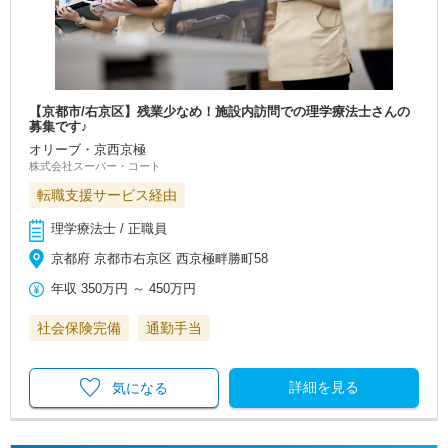
【京都市/右京区】残業少なめ！施設内訪問での理学療法士さんの
募集です♪
オリーブ・京西京極
株式会社スーパー・コート
転職支援サービス経由
理学療法士 / 正職員
京都府 京都市右京区 西京極畔勝町58
年収
350万円
～
450万円
社会保険完備
通勤手当
詳細を見る
気になる