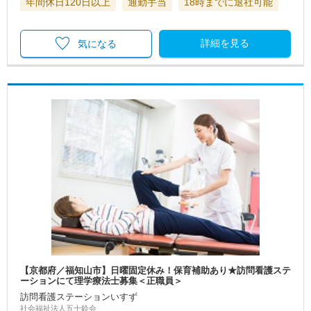
年間休日120日以上
通勤手当
18時までに退社可能
詳細を見る
気になる
【京都府／福知山市】日曜固定休み！保育補助あり★訪問看護ステ
ーションにて理学療法士募集＜正職員＞
訪問看護ステーションいすず
社会福祉法人五十鈴会