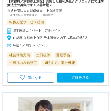
【京都府／京都市上京区】充実した福利厚生☆クリニックにて理学
療法士の募集です！＜非常勤＞
公益社団法人京都保健会 上京診療所
公益社団法人京都保健会 上京診療所
転職支援サービス経由
理学療法士 / パート・アルバイト
京都府 京都市上京区 千本通寺之内下ル花車町482-2
時給
1,230円
～
2,160円
社会保険完備
土日祝休
通勤手当
土日祝のみ勤務可
18時までに退社可能
詳細を見る
気になる