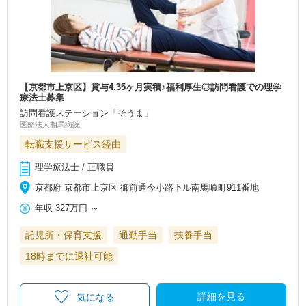
【京都市上京区】賞与4.35ヶ月実積♪福利厚生◎訪問看護での理学
療法士募集
訪問看護ステーション「そうま」
医療法人相馬病院
転職支援サービス経由
理学療法士 / 正職員
京都府 京都市上京区 御前通今小路下ル南馬喰町911番地
年収
327万円
～
託児所・保育支援
通勤手当
扶養手当
18時までに退社可能
詳細を見る
気になる