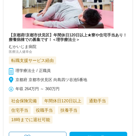
【京都府/京都市伏見区】年間休日120日以上★寮や住宅手当あり！
療養病棟での募集です！＜理学療法士＞
むかいじま病院
医療法人健幸会
転職支援サービス経由
理学療法士 / 正職員
京都府 京都市伏見区 向島四ツ谷池5番地
年収
264万円
～
360万円
社会保険完備
年間休日120日以上
通勤手当
住宅手当
役職手当
扶養手当
18時までに退社可能