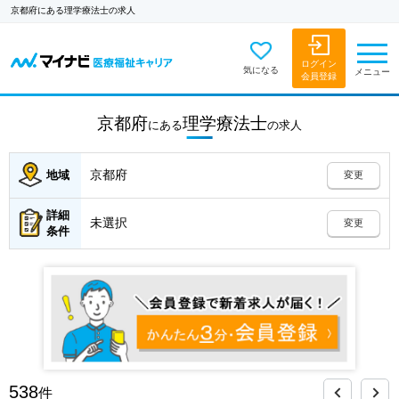
京都府にある理学療法士の求人
ログイン
気になる
メニュー
会員登録
京都府
理学療法士
にある
の
求人
京都府
地域
変更
詳細
未選択
変更
条件
538
件