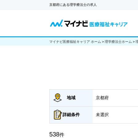
京都府にある理学療法士の求人
マイナビ医療福祉キャリア ホーム
>
理学療法士ホーム
>
地域
京都府
詳細
条件
未選択
538
件