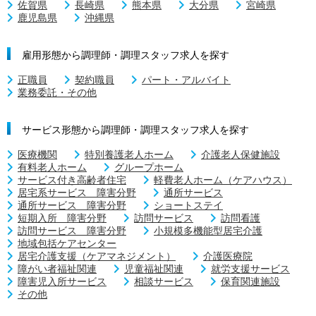
佐賀県
長崎県
熊本県
大分県
宮崎県
鹿児島県
沖縄県
雇用形態から調理師・調理スタッフ求人を探す
正職員
契約職員
パート・アルバイト
業務委託・その他
サービス形態から調理師・調理スタッフ求人を探す
医療機関
特別養護老人ホーム
介護老人保健施設
有料老人ホーム
グループホーム
サービス付き高齢者住宅
軽費老人ホーム（ケアハウス）
居宅系サービス 障害分野
通所サービス
通所サービス 障害分野
ショートステイ
短期入所 障害分野
訪問サービス
訪問看護
訪問サービス 障害分野
小規模多機能型居宅介護
地域包括ケアセンター
居宅介護支援（ケアマネジメント）
介護医療院
障がい者福祉関連
児童福祉関連
就労支援サービス
障害児入所サービス
相談サービス
保育関連施設
その他