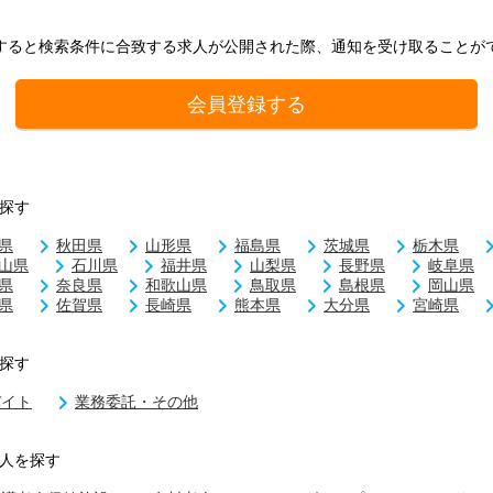
すると検索条件に合致する求人が公開された際、通知を受け取ることが
会員登録する
探す
県
秋田県
山形県
福島県
茨城県
栃木県
山県
石川県
福井県
山梨県
長野県
岐阜県
県
奈良県
和歌山県
鳥取県
島根県
岡山県
県
佐賀県
長崎県
熊本県
大分県
宮崎県
探す
バイト
業務委託・その他
人を探す