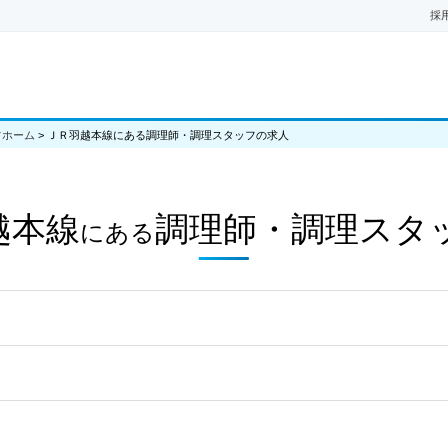
採
フホーム
>
ＪＲ羽越本線にある調理師・調理スタッフの求人
越本線
調理師・調理スタ
にある