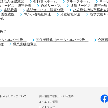
介護老人保健施設
有料老人ホーム
グループホーム
サー
系サービス 障害分野
通所サービス
通所サービス 障害分野
訪問看護
訪問サービス 障害分野
小規模多機能型居宅介
介護医療院
障がい者福祉関連
児童福祉関連
就労支援サ
の他
探す
ームヘルパー1級）
初任者研修（ホームヘルパー2級）
介護福
二種
職業訓練指導員
祉キャリア」について
個人情報の取扱い・利用規約
よくあるご質問
サイトマップ