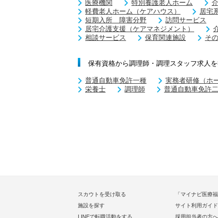
医療機関
特別養護老人ホーム
軽費老人ホーム（ケアハウス）
居宅
短期入所 障害分野
訪問サービス
居宅介護支援（ケアマネジメント）
相談サービス
保育関連施設
そ
保有資格から調理師・調理スタッフ求人を
普通自動車免許一種
実務者研修（ホ
栄養士
調理師
普通自動車免許
スカウトを受け取る
「マイナビ医療福
施設を探す
サイト利用ガイド
LINEで転職活動をする
採用担当者の方へ