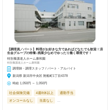
【調理員／パート】料理がお好きな方であればどなたでも歓迎！済
生会グループの特養♪残業少なめでゆったり働く環境です！
特別養護老人ホーム康和園
特別養護老人ホーム康和園
調理師・調理スタッフ / パート・アルバイト
新潟県 新潟市中央区 附船町1丁目4378
時給
1,050円
～
1,050円
社会保険完備
4週8休以上
通勤手当
オンコールなし
当直なし
…