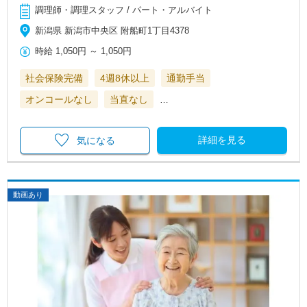
調理師・調理スタッフ / パート・アルバイト
新潟県 新潟市中央区 附船町1丁目4378
時給
1,050円
～
1,050円
社会保険完備
4週8休以上
通勤手当
オンコールなし
当直なし
…
詳細を見る
気になる
動画あり