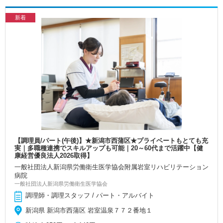
新着
【調理員/パート(午後)】★新潟市西蒲区★プライベートもとても充
実｜多職種連携でスキルアップも可能｜20～60代まで活躍中【健
康経営優良法人2026取得】
一般社団法人新潟県労働衛生医学協会附属岩室リハビリテーション
病院
一般社団法人新潟県労働衛生医学協会
調理師・調理スタッフ / パート・アルバイト
新潟県 新潟市西蒲区 岩室温泉７７２番地１