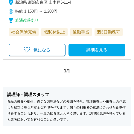
新潟県 新潟市東区 山木戸5-11-4
時給
1,150円
～
1,200円
処遇改善あり
社会保険完備
4週8休以上
通勤手当
週3日勤務可
詳細を見る
気になる
1/1
調理師・調理スタッフ
食品の栄養や衛生、適切な調理法などの知識を持ち、管理栄養士や栄養士の作成
した献立に基づき安全な料理を作ります。個々の利用者の状況に合わせた食事作
りをすることもあり、一般の飲食店と大きく違います。調理師免許を持っている
と選考においても有利なことが多いです。