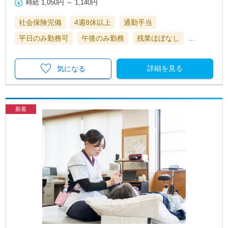
時給
1,050円
～
1,140円
社会保険完備
4週8休以上
通勤手当
平日のみ勤務可
午後のみ勤務
残業ほぼなし
…
詳細を見る
気になる
新着