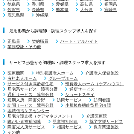
徳島県
香川県
愛媛県
高知県
福岡県
佐賀県
長崎県
熊本県
大分県
宮崎県
鹿児島県
沖縄県
雇用形態から調理師・調理スタッフ求人を探す
正職員
契約職員
パート・アルバイト
業務委託・その他
サービス形態から調理師・調理スタッフ求人を探す
医療機関
特別養護老人ホーム
介護老人保健施設
有料老人ホーム
グループホーム
サービス付き高齢者住宅
軽費老人ホーム（ケアハウス）
居宅系サービス 障害分野
通所サービス
通所サービス 障害分野
ショートステイ
短期入所 障害分野
訪問サービス
訪問看護
訪問サービス 障害分野
小規模多機能型居宅介護
地域包括ケアセンター
居宅介護支援（ケアマネジメント）
介護医療院
障がい者福祉関連
児童福祉関連
就労支援サービス
障害児入所サービス
相談サービス
保育関連施設
その他