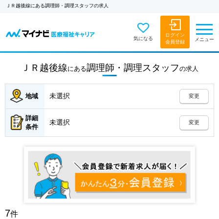
ＪＲ越後線にある調理師・調理スタッフの求人
ログイン
気になる
メニュー
会員登録
ＪＲ越後線
調理師・調理スタッフ
にある
の
求人
未選択
地域
変更
詳細
未選択
変更
条件
7
件