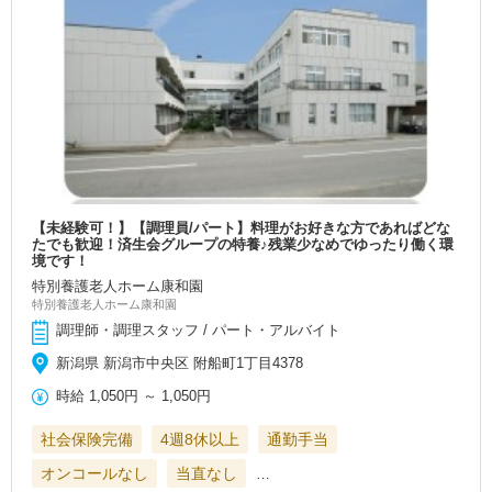
【未経験可！】【調理員/パート】料理がお好きな方であればどな
たでも歓迎！済生会グループの特養♪残業少なめでゆったり働く環
境です！
特別養護老人ホーム康和園
特別養護老人ホーム康和園
調理師・調理スタッフ / パート・アルバイト
新潟県 新潟市中央区 附船町1丁目4378
時給
1,050円
～
1,050円
社会保険完備
4週8休以上
通勤手当
オンコールなし
当直なし
…