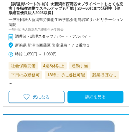
【調理員/パート(午前)】★新潟市西蒲区★プライベートもとても充
実｜多職種連携でスキルアップも可能｜20～60代まで活躍中【健
康経営優良法人2026取得】
一般社団法人新潟県労働衛生医学協会附属岩室リハビリテーション
病院
一般社団法人新潟県労働衛生医学協会
調理師・調理スタッフ / パート・アルバイト
新潟県 新潟市西蒲区 岩室温泉７７２番地１
時給
1,050円
～
1,080円
社会保険完備
4週8休以上
通勤手当
平日のみ勤務可
18時までに退社可能
残業ほぼなし
…
詳細を見る
気になる